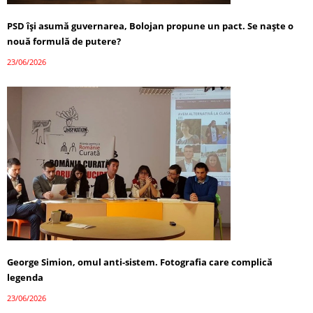
PSD își asumă guvernarea, Bolojan propune un pact. Se naște o
nouă formulă de putere?
23/06/2026
George Simion, omul anti-sistem. Fotografia care complică
legenda
23/06/2026