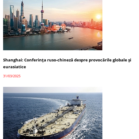
Shanghai: Conferința ruso-chineză despre provocările globale și
eurasiatice
31/03/2025