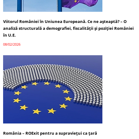
Viitorul României în Uniunea Europeană. Ce ne așteaptă? – O
analiză structurală a demografiei, fiscalității și poziției României
în U.E.
08/02/2026
România – ROExit pentru a supraviețui ca țară