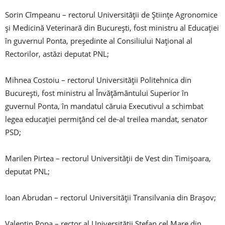
Sorin Cîmpeanu – rectorul Universității de Științe Agronomice
și Medicină Veterinară din București, fost ministru al Educației
în guvernul Ponta, președinte al Consiliului Național al
Rectorilor, astăzi deputat PNL;
Mihnea Costoiu – rectorul Universității Politehnica din
București, fost ministru al Învățământului Superior în
guvernul Ponta, în mandatul căruia Executivul a schimbat
legea educației permițând cel de-al treilea mandat, senator
PSD;
Marilen Pirtea – rectorul Universității de Vest din Timișoara,
deputat PNL;
Ioan Abrudan – rectorul Universității Transilvania din Brașov;
Valentin Popa – rector al Universității Ștefan cel Mare din