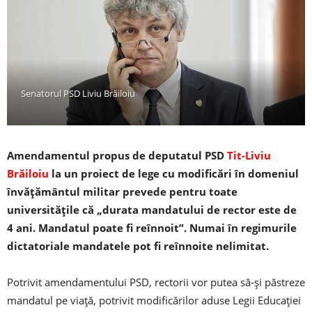
Senatorul PSD Liviu Brăiloiu
Amendamentul propus de deputatul PSD
Tit-Liviu
Brăiloiu
la un proiect de lege cu modificări în domeniul
învățământul militar prevede pentru toate
universitățile că „durata mandatului de rector este de
4 ani. Mandatul poate fi reînnoit”. Numai în regimurile
dictatoriale mandatele pot fi reînnoite nelimitat.
Potrivit amendamentului PSD, rectorii vor putea să-și păstreze
mandatul pe viață, potrivit modificărilor aduse Legii Educației