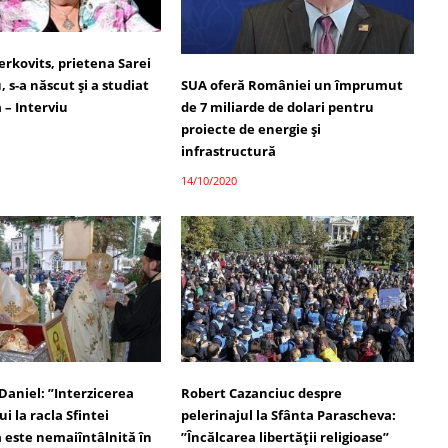
erkovits, prietena Sarei
s-a născut și a studiat
SUA oferă României un împrumut
 – Interviu
de 7 miliarde de dolari pentru
proiecte de energie și
infrastructură
14/10/2020
Daniel: ”Interzicerea
Robert Cazanciuc despre
ui la racla Sfintei
pelerinajul la Sfânta Parascheva:
 este nemaiîntâlnită în
”Încălcarea libertății religioase”