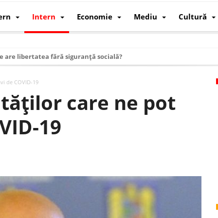
ern
Intern
Economie
Mediu
Cultură
e are libertatea fără siguranță socială?
i mizele din spatele interimatului
năvi de COVID-19
 cum au devenit cea mai mare economie a lumii
tăților care ne pot
: cum a devenit atelierul lumii și rivalul economic al SUA
VID-19
: de ce rezistă?
 care revine: o realitate pe care România o simte, nu o spune
ea Europeană. Ce ne așteaptă? – O analiză structurală a demografiei, fi
 supraviețui ca țară
oparticule
p AI pentru a înlocui Nvidia