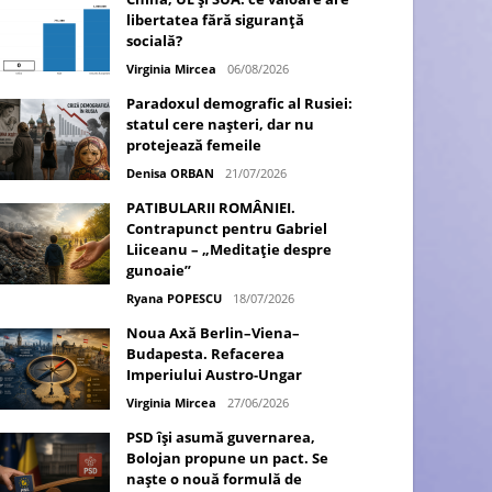
libertatea fără siguranță
socială?
Virginia Mircea
06/08/2026
Paradoxul demografic al Rusiei:
statul cere nașteri, dar nu
protejează femeile
Denisa ORBAN
21/07/2026
PATIBULARII ROMÂNIEI.
Contrapunct pentru Gabriel
Liiceanu – „Meditație despre
gunoaie”
Ryana POPESCU
18/07/2026
Noua Axă Berlin–Viena–
Budapesta. Refacerea
Imperiului Austro-Ungar
Virginia Mircea
27/06/2026
PSD își asumă guvernarea,
Bolojan propune un pact. Se
naște o nouă formulă de