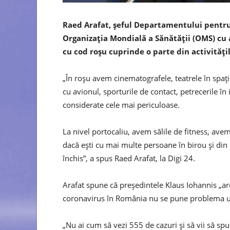
Raed Arafat, șeful Departamentului pentru 
Organizația Mondială a Sănătății (OMS) cu 
cu cod roșu cuprinde o parte din activitățil
„În roșu avem cinematografele, teatrele în spați
cu avionul, sporturile de contact, petrecerile în
considerate cele mai periculoase.
La nivel portocaliu, avem sălile de fitness, avem
dacă ești cu mai multe persoane în birou și din 
închis”, a spus Raed Arafat, la Digi 24.
Arafat spune că președintele Klaus Iohannis „are
coronavirus în România nu se pune problema un
„Nu ai cum să vezi 555 de cazuri și să vii să s