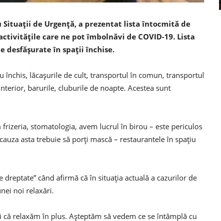
Situații de Urgență, a prezentat lista întocmită de
activitățile care ne pot îmbolnăvi de COVID-19. Lista
e desfășurate în spații închise.
u închis, lăcașurile de cult, transportul în comun, transportul
 interior, barurile, cluburile de noapte. Acestea sunt
 frizeria, stomatologia, avem lucrul în birou – este periculos
cauza asta trebuie să porți mască – restaurantele în spațiu
 dreptate” când afirmă că în situația actuală a cazurilor de
ei noi relaxări.
pui că relaxăm în plus. Așteptăm să vedem ce se întâmplă cu