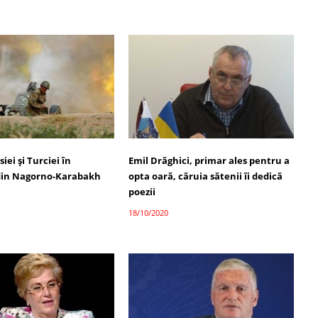
iei și Turciei în
Emil Drăghici, primar ales pentru a
 din Nagorno-Karabakh
opta oară, căruia sătenii îi dedică
poezii
18/10/2020