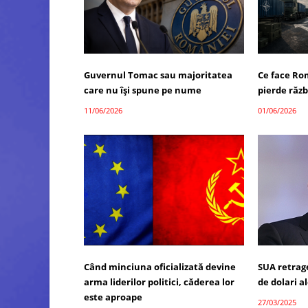
Guvernul Tomac sau majoritatea
Ce face Ro
care nu își spune pe nume
pierde răzb
11/06/2026
01/06/2026
Când minciuna oficializată devine
SUA retrage
arma liderilor politici, căderea lor
de dolari a
este aproape
27/03/2025