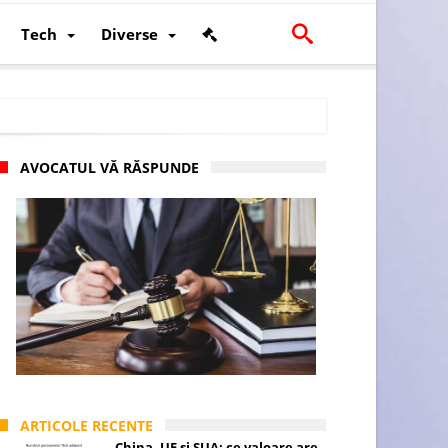
Tech
Diverse
AVOCATUL VĂ RĂSPUNDE
scalității și poziției României în U.E.
ARTICOLE RECENTE
China, UE și SUA: ce valoare are