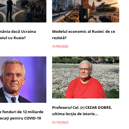
mânia dacă Ucraina
Modelul economic al Rusiei: de ce
oiul cu Rusia?
rezistă?
31/05/2026
Profesorul Col. (r) CEZAR DOBRE,
 fonduri de 12 miliarde
ultima lecţie de istorie…
locați pentru COVID-19
01/10/2023