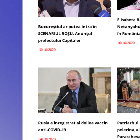
Elisabeta B
Netanyahu, 
Bucureștiul ar putea intra în
în România
SCENARIUL ROȘU. Anunțul
prefectului Capitalei
16/10/2020
18/10/2020
Rusia a înregistrat al doilea vaccin
Patriarhul 
anti-COVID-19
pelerinajul
Parascheva
14/10/2020