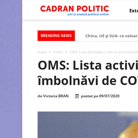
Ext
BREAKING NEWS
China, UE și SUA: ce valoar
Criza politică prelungită ș
Acasă
Intern
OMS: Lista activităților care ne pot îmbol
Modelul economic al SUA:
OMS: Lista activi
Modelul economic al Chinei
îmbolnăvi de CO
Modelul economic al Rusiei
Occidentul obosit și Estul
de
Victoria BRAN
postat pe
09/07/2020
Viitorul României în Uniun
România – ROExit pentru a
Controlul minții prin nan
Huawei dezvoltă un nou ci