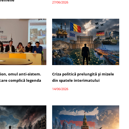
 femeile
27/06/2026
ion, omul anti-sistem.
Criza politică prelungită și mizele
 care complică legenda
din spatele interimatului
14/06/2026