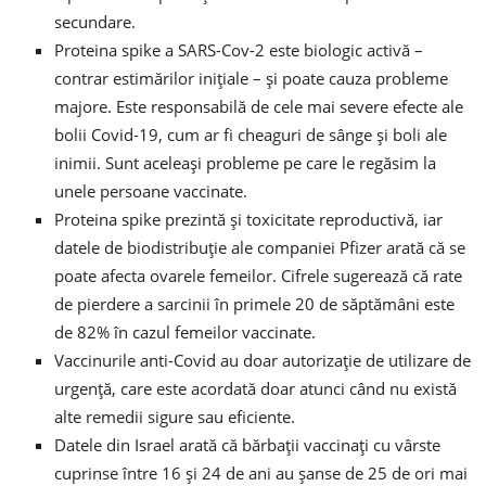
secundare.
Proteina spike a SARS-Cov-2 este biologic activă –
contrar estimărilor inițiale – și poate cauza probleme
majore. Este responsabilă de cele mai severe efecte ale
bolii Covid-19, cum ar fi cheaguri de sânge și boli ale
inimii. Sunt aceleași probleme pe care le regăsim la
unele persoane vaccinate.
Proteina spike prezintă și toxicitate reproductivă, iar
datele de biodistribuție ale companiei Pfizer arată că se
poate afecta ovarele femeilor. Cifrele sugerează că rate
de pierdere a sarcinii în primele 20 de săptămâni este
de 82% în cazul femeilor vaccinate.
Vaccinurile anti-Covid au doar autorizație de utilizare de
urgență, care este acordată doar atunci când nu există
alte remedii sigure sau eficiente.
Datele din Israel arată că bărbații vaccinați cu vârste
cuprinse între 16 și 24 de ani au șanse de 25 de ori mai