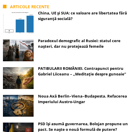
ARTICOLE RECENTE
China, UE și SUA: ce valoare are libertatea fără
siguranță socială?
Paradoxul demografic al Rusiei: statul cere
nașteri, dar nu protejează femeile
PATIBULARII ROMÂNIEI. Contrapunct pentru
Gabriel Liiceanu – „Meditație despre gunoaie”
Noua Axă Berlin–Viena–Budapesta. Refacerea
Imperiului Austro-Ungar
PSD își asumă guvernarea, Bolojan propune un
pact. Se naște o nouă formulă de putere?