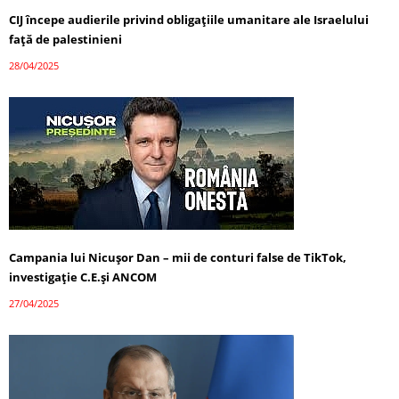
CIJ începe audierile privind obligațiile umanitare ale Israelului
față de palestinieni
28/04/2025
Campania lui Nicușor Dan – mii de conturi false de TikTok,
investigație C.E.și ANCOM
27/04/2025