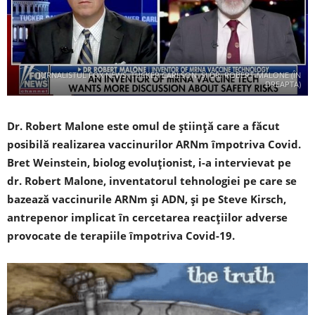
JURNALISTUL FOX NEWS, TUCKER CARLSON, ȘI DR. ROBERT-MALONE (ÎN
DREAPTA)
Dr. Robert Malone este omul de știință care a făcut
posibilă realizarea vaccinurilor ARNm împotriva Covid.
Bret Weinstein, biolog evoluționist, i-a intervievat pe
dr. Robert Malone, inventatorul tehnologiei pe care se
bazează vaccinurile ARNm și ADN, și pe Steve Kirsch,
antrepenor implicat în cercetarea reacțiilor adverse
provocate de terapiile împotriva Covid-19.