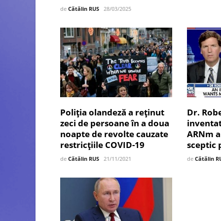
de
Cătălin RUS
28/03/2025
Poliția olandeză a reținut
Dr. Rob
zeci de persoane în a doua
inventat
noapte de revolte cauzate
ARNm an
restricțiile COVID-19
sceptic 
de
Cătălin RUS
21/11/2021
de
Cătălin R