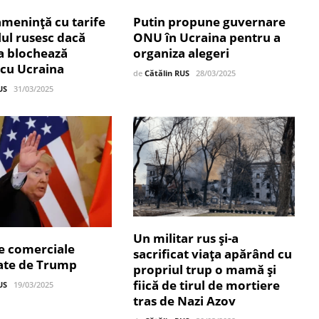
menință cu tarife
Putin propune guvernare
lul rusesc dacă
ONU în Ucraina pentru a
 blochează
organiza alegeri
 cu Ucraina
de
Cătălin RUS
28/03/2025
US
31/03/2025
Un militar rus și-a
e comerciale
sacrificat viața apărând cu
ate de Trump
propriul trup o mamă și
fiică de tirul de mortiere
US
19/03/2025
tras de Nazi Azov