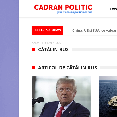
Ext
BREAKING NEWS
China, UE și SUA: ce valoar
Criza politică prelungită ș
Acasă
Cătălin RUS
Modelul economic al SUA:
CĂTĂLIN RUS
Modelul economic al Chinei
Modelul economic al Rusiei
ARTICOL DE CĂTĂLIN RUS
Occidentul obosit și Estul
Viitorul României în Uniun
România – ROExit pentru a
Controlul minții prin nan
Huawei dezvoltă un nou ci