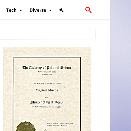
Tech
Diverse
scalității și poziției României în U.E.