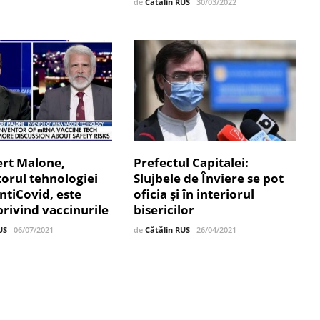
de
Cătălin RUS
30/03/2022
ert Malone,
Prefectul Capitalei:
orul tehnologiei
Slujbele de Înviere se pot
tiCovid, este
oficia și în interiorul
privind vaccinurile
bisericilor
US
06/07/2021
de
Cătălin RUS
26/04/2021