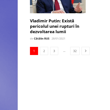
Vladimir Putin: Există
pericolul unei rupturi în
dezvoltarea lumii
de
Cătălin RUS
28/01/2021
...
1
2
3
32