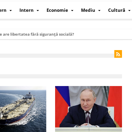
ern
Intern
Economie
Mediu
Cultură
e are libertatea fără siguranță socială?
i mizele din spatele interimatului
 cum au devenit cea mai mare economie a lumii
: cum a devenit atelierul lumii și rivalul economic al SUA
: de ce rezistă?
 care revine: o realitate pe care România o simte, nu o spune
ea Europeană. Ce ne așteaptă? – O analiză structurală a demografiei, fi
 supraviețui ca țară
oparticule
p AI pentru a înlocui Nvidia