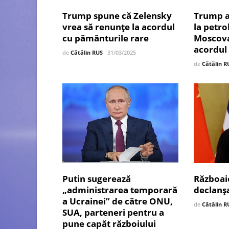
Trump spune că Zelensky
Trump a
vrea să renunțe la acordul
la petro
cu pământurile rare
Moscova
acordul
de
Cătălin RUS
31/03/2025
de
Cătălin R
Putin sugerează
Războai
„administrarea temporară
declanș
a Ucrainei” de către ONU,
de
Cătălin R
SUA, parteneri pentru a
pune capăt războiului