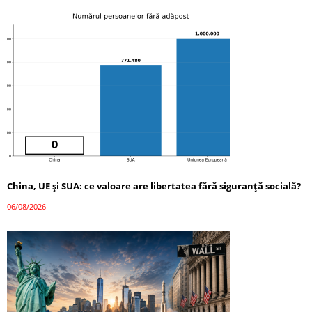
China, UE și SUA: ce valoare are libertatea fără siguranță socială?
06/08/2026