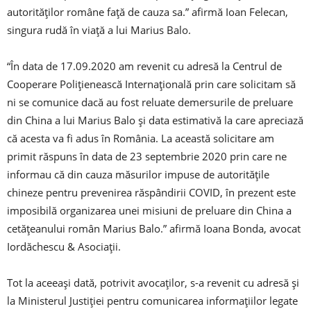
autorităților române față de cauza sa.” afirmă Ioan Felecan,
singura rudă în viață a lui Marius Balo.
“În data de 17.09.2020 am revenit cu adresă la Centrul de
Cooperare Polițienească Internațională prin care solicitam să
ni se comunice dacă au fost reluate demersurile de preluare
din China a lui Marius Balo și data estimativă la care apreciază
că acesta va fi adus în România. La această solicitare am
primit răspuns în data de 23 septembrie 2020 prin care ne
informau că din cauza măsurilor impuse de autoritățile
chineze pentru prevenirea răspândirii COVID, în prezent este
imposibilă organizarea unei misiuni de preluare din China a
cetățeanului român Marius Balo.” afirmă Ioana Bonda, avocat
Iordăchescu & Asociații.
Tot la aceeași dată, potrivit avocaților, s-a revenit cu adresă și
la Ministerul Justiției pentru comunicarea informațiilor legate