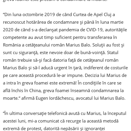
“Din luna octombrie 2019 de când Curtea de Apel Cluj a
recunoscut hotărârea de condamnare și până în luna martie
2020 de când s-a declanșat pandemia de CVID-19, autoritățile
competente au avut timp suficient pentru transferarea în
România a cetățeanului român Marius Balo. Soluții au fost și
sunt cu siguranță, este nevoie doar de bună-voință. Statul
român trebuie să-și facă datoria față de cetățeanul român
Marius Balo și să-l aducă urgent în țară, indiferent de costurile
pe care această procedură le-ar impune. Decizia lui Marius de
a intra în greva foamei este extremă! În condițiile în care se
află închis în China, greva foamei înseamnă condamnarea la
moarte.“ afirmă Eugen Iordăchescu, avocatul lui Marius Balo.
“În ultima conversație telefonică avută cu Marius, la începutul
acestei luni, mi-a comunicat că recurge la această metodă
extremă de protest, datorită nepăsării și ignoranței