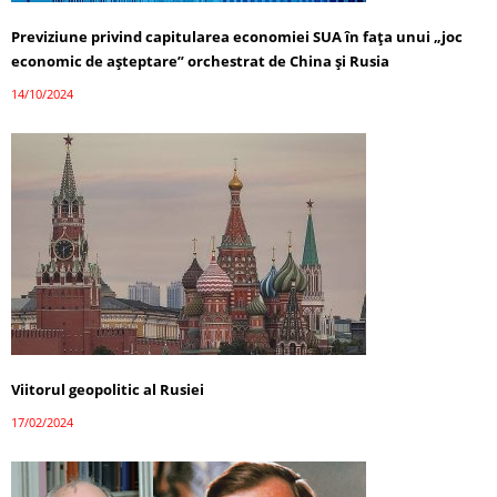
Previziune privind capitularea economiei SUA în fața unui „joc
economic de așteptare” orchestrat de China și Rusia
14/10/2024
Viitorul geopolitic al Rusiei
17/02/2024