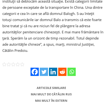
instituții să deblocăm această situație. Există categorii limitate
de persoane exceptate de la transportare în China. Una dintre
categorii e cea în care se află domnul Balogh. S-au întețit
totuși comunicările iar domnul Balo a transmis că este foarte
bine tratat și că nu are niciun fel de plângere la adresa
autorităților penitenciare chinezești. E mai mare frământare în
țară. Sperăm la un orizont de timp rezonabil. Totul depinde
ade autoritățile chineze”, a spus, marți, ministrul Justiției,
Cătălin Predoiu.
ARTICOLE SIMILARE
MAI MULT DE CĂTĂLIN RUS
MAI MULT ÎN EXTERN