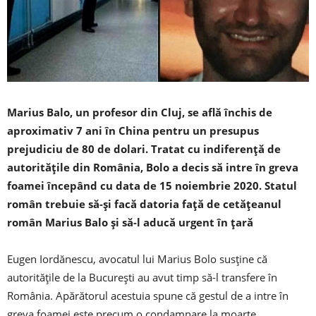
Marius Balo, un profesor din Cluj, se află închis de
aproximativ 7 ani în China pentru un presupus
prejudiciu de 80 de dolari. Tratat cu indiferență de
autoritățile din România, Bolo a decis să intre în greva
foamei începând cu data de 15 noiembrie 2020. Statul
român trebuie să-și facă datoria față de cetățeanul
român Marius Balo și să-l aducă urgent în țară
Eugen Iordănescu, avocatul lui Marius Bolo susține că
autoritățile de la București au avut timp să-l transfere în
România. Apărătorul acestuia spune că gestul de a intre în
greva foamei este precum o condamnare la moarte.