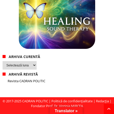
ARHIVA CURENTĂ
Arhiva
curentă
ARHIVĂ REVISTĂ
Revista CADRAN POLITIC
© 2017-2025
CADRAN POLITIC
|
Politică de confidențialitate
|
Redacția
|
Fondator Prof. Dr. Virginia MIRCEA
Translator »