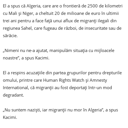
El a spus că Algeria, care are o frontieră de 2500 de kilometri
cu Mali și Niger, a cheltuit 20 de milioane de euro în ultimii
trei ani pentru a face față unui aflux de migranți ilegali din
regiunea Sahel, care fugeau de război, de insecuritate sau de
sărăcie.
„Nimeni nu ne-a ajutat, manipulăm situația cu mijloacele
noastre”, a spus Kacimi.
El a respins acuzațiile din partea grupurilor pentru drepturile
omului, printre care Human Rights Watch și Amnesty
International, că migranții au fost deportați într-un mod
degradant.
„Nu suntem naziști, iar migranții nu mor în Algeria”, a spus
Kacimi.