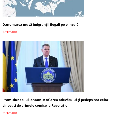
Danemarca mută imigranții ilegali pe o insulă
27/12/2018
Promisiunea lui Iohannis: Aflarea adevărului şi pedepsirea celor
vinovaţi de crimele comise la Revoluţie
21/12/2018