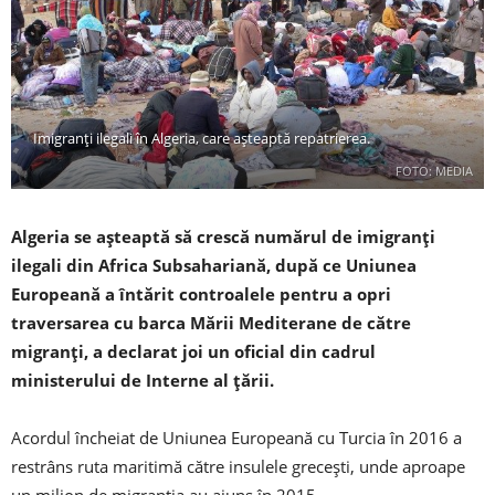
Imigranți ilegali în Algeria, care așteaptă repatrierea.
FOTO: MEDIA
Algeria se așteaptă să crescă numărul de imigranți
ilegali din Africa Subsahariană, după ce Uniunea
Europeană a întărit controalele pentru a opri
traversarea cu barca Mării Mediterane de către
migranți, a declarat joi un oficial din cadrul
ministerului de Interne al țării.
Acordul încheiat de Uniunea Europeană cu Turcia în 2016 a
restrâns ruta maritimă către insulele grecești, unde aproape