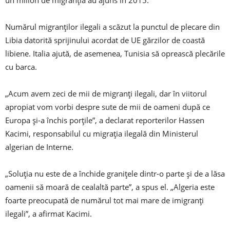
un milion de migranția au ajuns în 2015.
Numărul migranților ilegali a scăzut la punctul de plecare din
Libia datorită sprijinului acordat de UE gărzilor de coastă
libiene. Italia ajută, de asemenea, Tunisia să oprească plecările
cu barca.
„Acum avem zeci de mii de migranți ilegali, dar în viitorul
apropiat vom vorbi despre sute de mii de oameni după ce
Europa și-a închis porțile”, a declarat reporterilor Hassen
Kacimi, responsabilul cu migrația ilegală din Ministerul
algerian de Interne.
„Soluția nu este de a închide granițele dintr-o parte și de a lăsa
oamenii să moară de cealaltă parte”, a spus el. „Algeria este
foarte preocupată de numărul tot mai mare de imigranți
ilegali”, a afirmat Kacimi.