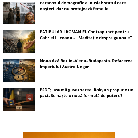
Paradoxul demografic al Rusiei: statul cere
nașteri, dar nu protejează femeile
PATIBULARII ROMÂNIEI. Contrapunct pentru
Gabriel Liiceanu – „Meditație despre gunoaie”
Noua Axă Berlin–Viena–Budapesta. Refacerea
Imperiului Austro-Ungar
PSD își asumă guvernarea, Bolojan propune un
pact. Se naște o nouă formulă de putere?