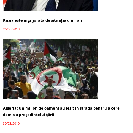
Rusia este îngrijorată de situaţia din Iran
26/06/2019
Algeria: Un milion de oameni au ieşit în stradă pentru a cere
demisia preşedintelui ţării
30/03/2019