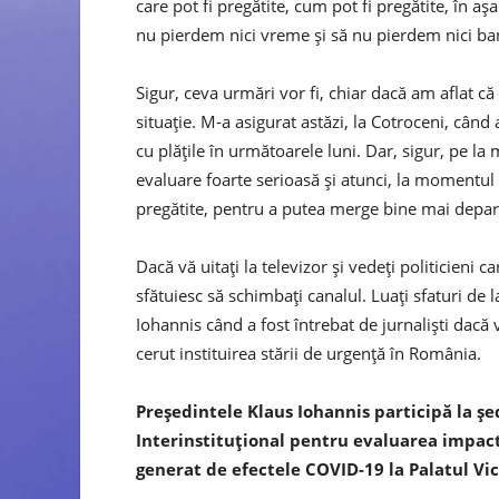
care pot fi pregătite, cum pot fi pregătite, în așa
nu pierdem nici vreme și să nu pierdem nici ba
Sigur, ceva urmări vor fi, chiar dacă am aflat că
situație. M-a asigurat astăzi, la Cotroceni, când
cu plățile în următoarele luni. Dar, sigur, pe la m
evaluare foarte serioasă și atunci, la momentul r
pregătite, pentru a putea merge bine mai depar
Dacă vă uitați la televizor și vedeți politicieni c
sfătuiesc să schimbați canalul. Luați sfaturi de l
Iohannis când a fost întrebat de jurnaliști dacă 
cerut instituirea stării de urgență în România.
Președintele Klaus Iohannis participă la ș
Interinstituțional pentru evaluarea impact
generat de efectele COVID-19 la Palatul Vic