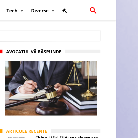
Tech
Diverse
AVOCATUL VĂ RĂSPUNDE
scalității și poziției României în U.E.
ARTICOLE RECENTE
China, UE și SUA: ce valoare are