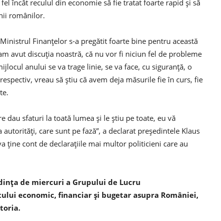
 fel încât reculul din economie să fie tratat foarte rapid și să
nii românilor.
 Ministrul Finanțelor s-a pregătit foarte bine pentru această
 am avut discuția noastră, că nu vor fi niciun fel de probleme
ijlocul anului se va trage linie, se va face, cu siguranță, o
espectiv, vreau să știu că avem deja măsurile fie în curs, fie
te.
are dau sfaturi la toată lumea și le știu pe toate, eu vă
a autorități, care sunt pe fază”, a declarat președintele Klaus
va ține cont de declarațiile mai multor politicieni care au
edința de miercuri a Grupului de Lucru
ului economic, financiar și bugetar asupra României,
toria.