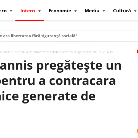
ern
Intern
Economie
Mediu
Cultură
e are libertatea fără siguranță socială?
i mizele din spatele interimatului
de măsuri pentru a contracara efectele economice generate de COVID-19
 cum au devenit cea mai mare economie a lumii
hannis pregătește un
: cum a devenit atelierul lumii și rivalul economic al SUA
pentru a contracara
: de ce rezistă?
 care revine: o realitate pe care România o simte, nu o spune
ice generate de
ea Europeană. Ce ne așteaptă? – O analiză structurală a demografiei, fi
 supraviețui ca țară
oparticule
p AI pentru a înlocui Nvidia