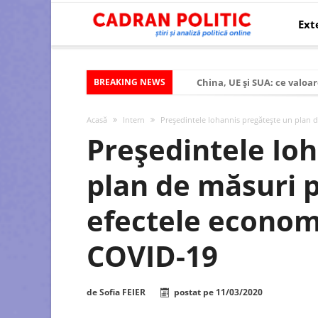
Ext
BREAKING NEWS
China, UE și SUA: ce valoar
Criza politică prelungită ș
Acasă
Intern
Președintele Iohannis pregătește un plan 
Modelul economic al SUA:
Președintele Io
Modelul economic al Chinei
plan de măsuri 
Modelul economic al Rusiei
Occidentul obosit și Estul
efectele econom
Viitorul României în Uniun
COVID-19
România – ROExit pentru a
Controlul minții prin nan
de
Sofia FEIER
postat pe
11/03/2020
Huawei dezvoltă un nou ci