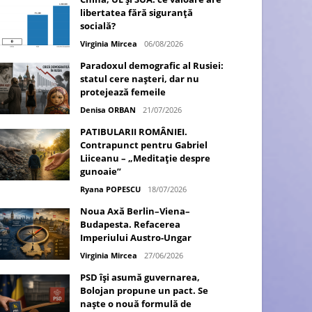
libertatea fără siguranță
socială?
Virginia Mircea
06/08/2026
Paradoxul demografic al Rusiei:
statul cere nașteri, dar nu
protejează femeile
Denisa ORBAN
21/07/2026
PATIBULARII ROMÂNIEI.
Contrapunct pentru Gabriel
Liiceanu – „Meditație despre
gunoaie”
Ryana POPESCU
18/07/2026
Noua Axă Berlin–Viena–
Budapesta. Refacerea
Imperiului Austro-Ungar
Virginia Mircea
27/06/2026
PSD își asumă guvernarea,
Bolojan propune un pact. Se
naște o nouă formulă de