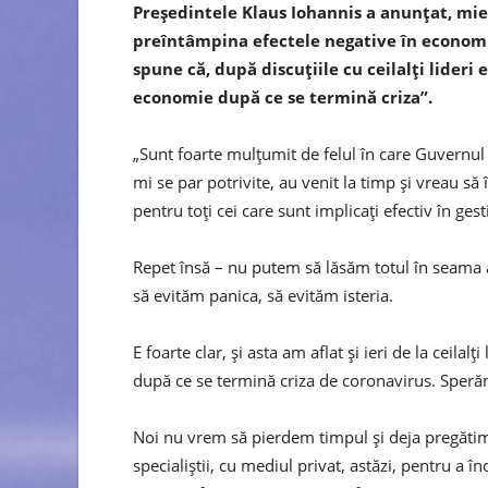
Preşedintele Klaus Iohannis a anunţat, mie
preîntâmpina efectele negative în economie
spune că, după discuţiile cu ceilalţi lideri
economie după ce se termină criza”.
„Sunt foarte mulțumit de felul în care Guvernul
mi se par potrivite, au venit la timp și vreau s
pentru toți cei care sunt implicați efectiv în ges
Repet însă – nu putem să lăsăm totul în seama au
să evităm panica, să evităm isteria.
E foarte clar, și asta am aflat și ieri de la ceila
după ce se termină criza de coronavirus. Speră
Noi nu vrem să pierdem timpul și deja pregătim
specialiștii, cu mediul privat, astăzi, pentru a 