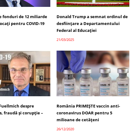
 fonduri de 12 miliarde
Donald Trump a semnat ordinul de
locați pentru COVID-19
desființare a Departamentului
Federal al Educației
21/03/2025
 Fuellmich despre
România PRIMEȘTE vaccin anti-
, fraudă și corupție –
coronavirus DOAR pentru 5
milioane de cetățeni
26/12/2020