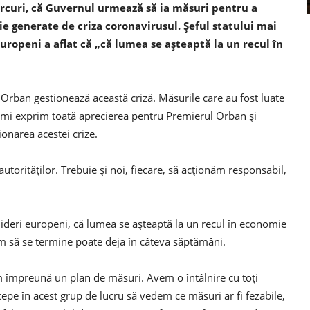
rcuri, că Guvernul urmează să ia măsuri pentru a
 generate de criza coronavirusul. Şeful statului mai
 europeni a aflat că „că lumea se aşteaptă la un recul în
 Orban gestionează această criză. Măsurile care au fost luate
ă îmi exprim toată aprecierea pentru Premierul Orban și
tionarea acestei crize.
torităților. Trebuie și noi, fiecare, să acționăm responsabil,
lți lideri europeni, că lumea se așteaptă la un recul în economie
m să se termine poate deja în câteva săptămâni.
 împreună un plan de măsuri. Avem o întâlnire cu toți
începe în acest grup de lucru să vedem ce măsuri ar fi fezabile,