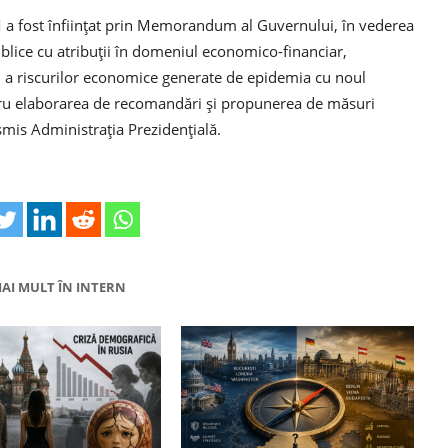
 a fost înființat prin Memorandum al Guvernului, în vederea
publice cu atribuții în domeniul economico-financiar,
, a riscurilor economice generate de epidemia cu noul
tru elaborarea de recomandări și propunerea de măsuri
nsmis Administrația Prezidențială.
AI MULT ÎN INTERN