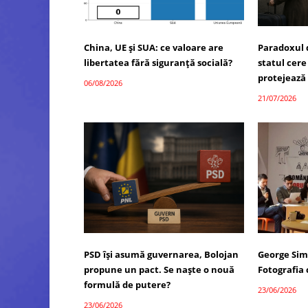
China, UE și SUA: ce valoare are
Paradoxul 
libertatea fără siguranță socială?
statul cere
protejează
06/08/2026
21/07/2026
PSD își asumă guvernarea, Bolojan
George Sim
propune un pact. Se naște o nouă
Fotografia
formulă de putere?
23/06/2026
23/06/2026