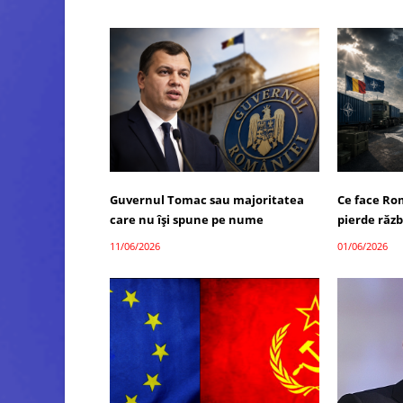
Guvernul Tomac sau majoritatea
Ce face Ro
care nu își spune pe nume
pierde răzb
11/06/2026
01/06/2026