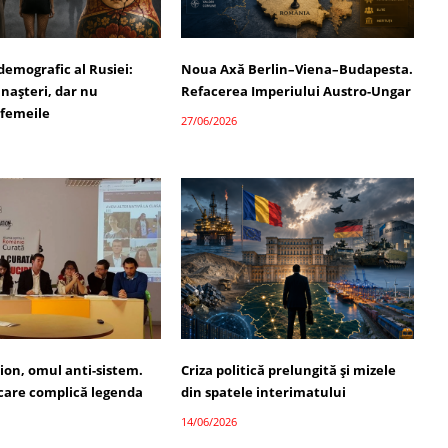
demografic al Rusiei:
Noua Axă Berlin–Viena–Budapesta.
 nașteri, dar nu
Refacerea Imperiului Austro-Ungar
 femeile
27/06/2026
ion, omul anti-sistem.
Criza politică prelungită și mizele
 care complică legenda
din spatele interimatului
14/06/2026