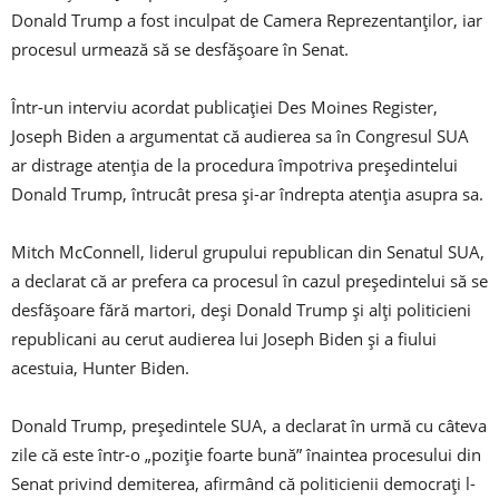
Donald Trump a fost inculpat de Camera Reprezentanţilor, iar
procesul urmează să se desfăşoare în Senat.
Într-un interviu acordat publicaţiei Des Moines Register,
Joseph Biden a argumentat că audierea sa în Congresul SUA
ar distrage atenţia de la procedura împotriva preşedintelui
Donald Trump, întrucât presa şi-ar îndrepta atenţia asupra sa.
Mitch McConnell, liderul grupului republican din Senatul SUA,
a declarat că ar prefera ca procesul în cazul preşedintelui să se
desfăşoare fără martori, deşi Donald Trump şi alţi politicieni
republicani au cerut audierea lui Joseph Biden şi a fiului
acestuia, Hunter Biden.
Donald Trump, preşedintele SUA, a declarat în urmă cu câteva
zile că este într-o „poziţie foarte bună” înaintea procesului din
Senat privind demiterea, afirmând că politicienii democraţi l-