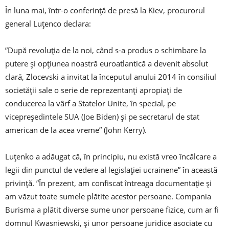
În luna mai, într-o conferință de presă la Kiev, procurorul
general Luțenco declara:
”După revoluţia de la noi, când s-a produs o schimbare la
putere şi opţiunea noastră euroatlantică a devenit absolut
clară, Zlocevski a invitat la începutul anului 2014 în consiliul
societăţii sale o serie de reprezentanţi apropiaţi de
conducerea la vârf a Statelor Unite, în special, pe
vicepreşedintele SUA (Joe Biden) şi pe secretarul de stat
american de la acea vreme” (John Kerry).
Luțenko a adăugat că, în principiu, nu există vreo încălcare a
legii din punctul de vedere al legislaţiei ucrainene” în această
privinţă. ”În prezent, am confiscat întreaga documentaţie şi
am văzut toate sumele plătite acestor persoane. Compania
Burisma a plătit diverse sume unor persoane fizice, cum ar fi
domnul Kwasniewski, şi unor persoane juridice asociate cu