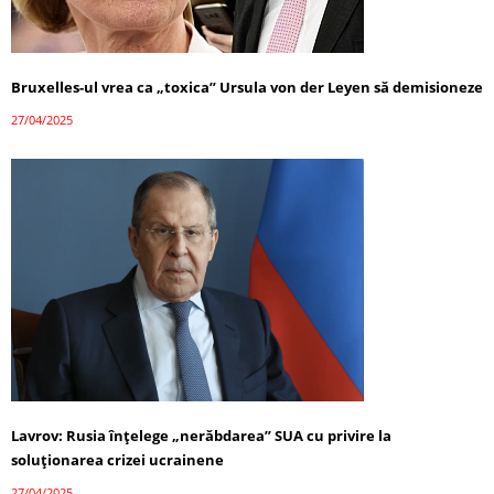
Bruxelles-ul vrea ca „toxica” Ursula von der Leyen să demisioneze
27/04/2025
Lavrov: Rusia înțelege „nerăbdarea” SUA cu privire la
soluționarea crizei ucrainene
27/04/2025