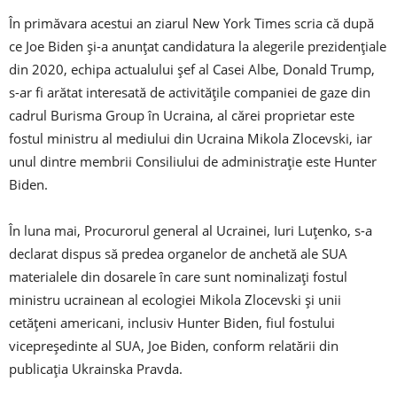
În primăvara acestui an ziarul New York Times scria că după
ce Joe Biden şi-a anunţat candidatura la alegerile prezidenţiale
din 2020, echipa actualului şef al Casei Albe, Donald Trump,
s-ar fi arătat interesată de activităţile companiei de gaze din
cadrul Burisma Group în Ucraina, al cărei proprietar este
fostul ministru al mediului din Ucraina Mikola Zlocevski, iar
unul dintre membrii Consiliului de administraţie este Hunter
Biden.
În luna mai, Procurorul general al Ucrainei, Iuri Luţenko, s-a
declarat dispus să predea organelor de anchetă ale SUA
materialele din dosarele în care sunt nominalizaţi fostul
ministru ucrainean al ecologiei Mikola Zlocevski şi unii
cetăţeni americani, inclusiv Hunter Biden, fiul fostului
vicepreşedinte al SUA, Joe Biden, conform relatării din
publicaţia Ukrainska Pravda.