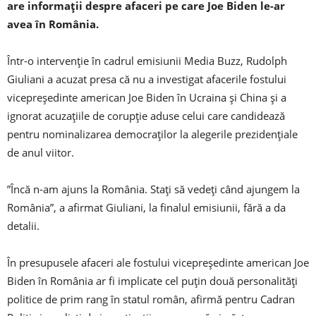
are informații despre afaceri pe care Joe Biden le-ar
avea în România.
Într-o intervenție în cadrul emisiunii Media Buzz, Rudolph
Giuliani a acuzat presa că nu a investigat afacerile fostului
vicepreședinte american Joe Biden în Ucraina și China și a
ignorat acuzațiile de corupție aduse celui care candidează
pentru nominalizarea democraților la alegerile prezidențiale
de anul viitor.
”Încă n-am ajuns la România. Stați să vedeți când ajungem la
România”, a afirmat Giuliani, la finalul emisiunii, fără a da
detalii.
În presupusele afaceri ale fostului vicepreședinte american Joe
Biden în România ar fi implicate cel puțin două personalități
politice de prim rang în statul român, afirmă pentru Cadran