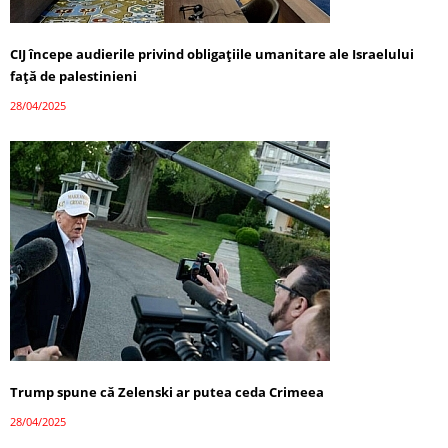
CIJ începe audierile privind obligațiile umanitare ale Israelului
față de palestinieni
28/04/2025
Trump spune că Zelenski ar putea ceda Crimeea
28/04/2025