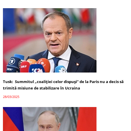
Tusk: Summitul „coaliției celor dispuși” de la Paris nu a decis să
trimită misiune de stabilizare în Ucraina
28/03/2025