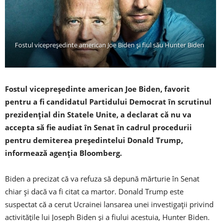
Fostul vicepreşedinte american Joe Biden și fiul său Hunter Biden
Fostul vicepreşedinte american Joe Biden, favorit
pentru a fi candidatul Partidului Democrat în scrutinul
prezidenţial din Statele Unite, a declarat că nu va
accepta să fie audiat în Senat în cadrul procedurii
pentru demiterea preşedintelui Donald Trump,
informează agenţia Bloomberg.
Biden a precizat că va refuza să depună mărturie în Senat
chiar şi dacă va fi citat ca martor. Donald Trump este
suspectat că a cerut Ucrainei lansarea unei investigaţii privind
activităţile lui Joseph Biden şi a fiului acestuia, Hunter Biden.