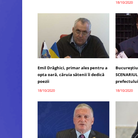
18/10/2020
Emil Drăghici, primar ales pentru a
Bucureștiul
opta oară, căruia sătenii îi dedică
SCENARIUL
poezii
prefectului
18/10/2020
18/10/2020