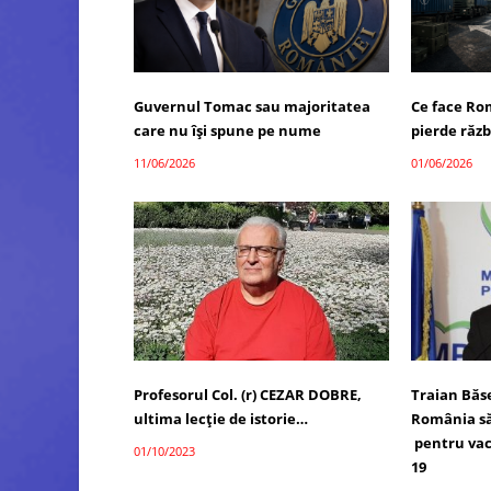
Guvernul Tomac sau majoritatea
Ce face Ro
care nu își spune pe nume
pierde răzb
11/06/2026
01/06/2026
Profesorul Col. (r) CEZAR DOBRE,
Traian Băs
ultima lecţie de istorie…
România să
pentru vac
01/10/2023
19