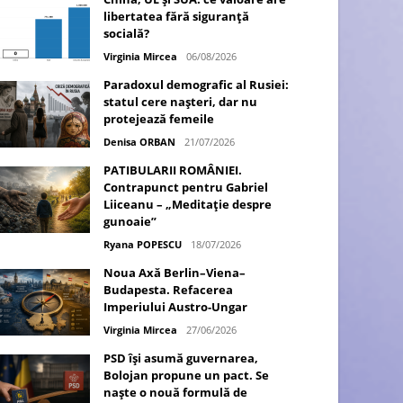
libertatea fără siguranță
socială?
Virginia Mircea
06/08/2026
Paradoxul demografic al Rusiei:
statul cere nașteri, dar nu
protejează femeile
Denisa ORBAN
21/07/2026
PATIBULARII ROMÂNIEI.
Contrapunct pentru Gabriel
Liiceanu – „Meditație despre
gunoaie”
Ryana POPESCU
18/07/2026
Noua Axă Berlin–Viena–
Budapesta. Refacerea
Imperiului Austro-Ungar
Virginia Mircea
27/06/2026
PSD își asumă guvernarea,
Bolojan propune un pact. Se
naște o nouă formulă de