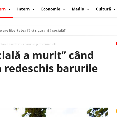
ern
Intern
Economie
Mediu
Cultură
e are libertatea fără siguranță socială?
i mizele din spatele interimatului
itanie a redeschis barurile şi restaurantele
 cum au devenit cea mai mare economie a lumii
ială a murit” când
: cum a devenit atelierul lumii și rivalul economic al SUA
 redeschis barurile
: de ce rezistă?
 care revine: o realitate pe care România o simte, nu o spune
ea Europeană. Ce ne așteaptă? – O analiză structurală a demografiei, fi
 supraviețui ca țară
oparticule
p AI pentru a înlocui Nvidia