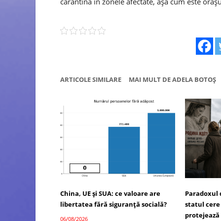
carantina în zonele afectate, aşa cum este oraşu
ARTICOLE SIMILARE
MAI MULT DE ADELA BOTOȘ
China, UE și SUA: ce valoare are
Paradoxul 
libertatea fără siguranță socială?
statul cere
protejează
06/08/2026