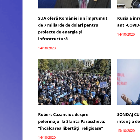
SUA oferă României un împrumut
Rusia a înr
de 7 miliarde de dolari pentru
anti-COVID
proiecte de energie și
14/10/2020
infrastructură
14/10/2020
Robert Cazanciuc despre
SONDAJ CUR
pelerinajul la Sfânta Parascheva:
intenția de
”Încălcarea libertății religioase”
13/10/2020
14/10/2020