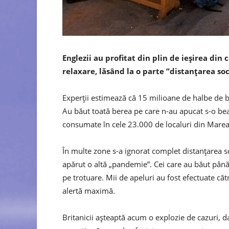
Englezii au profitat din plin de ieşirea din 
relaxare, lăsând la o parte ”distanţarea soci
Experţii estimează că 15 milioane de halbe de b
Au băut toată berea pe care n-au apucat s-o bea
consumate în cele 23.000 de localuri din Marea
În multe zone s-a ignorat complet distanţarea soc
apărut o altă „pandemie”. Cei care au băut până
pe trotuare. Mii de apeluri au fost efectuate căt
alertă maximă.
Britanicii aşteaptă acum o explozie de cazuri, 