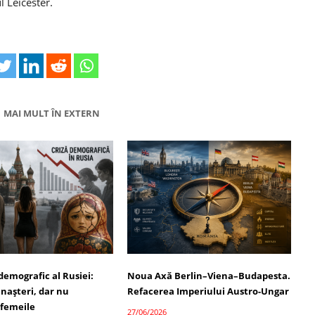
l Leicester.
MAI MULT ÎN EXTERN
demografic al Rusiei:
Noua Axă Berlin–Viena–Budapesta.
 nașteri, dar nu
Refacerea Imperiului Austro-Ungar
 femeile
27/06/2026