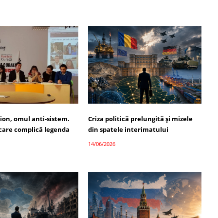
ion, omul anti-sistem.
Criza politică prelungită și mizele
 care complică legenda
din spatele interimatului
14/06/2026