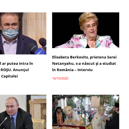
Elisabeta Berkovits, prietena Sarei
Netanyahu, s-a născut și a studiat
 ar putea intra în
în România – Interviu
 ROȘU. Anunțul
 Capitalei
16/10/2020