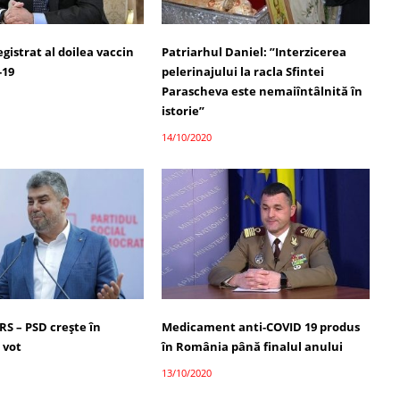
egistrat al doilea vaccin
Patriarhul Daniel: ”Interzicerea
-19
pelerinajului la racla Sfintei
Parascheva este nemaiîntâlnită în
istorie”
14/10/2020
S – PSD crește în
Medicament anti-COVID 19 produs
 vot
în România până finalul anului
13/10/2020