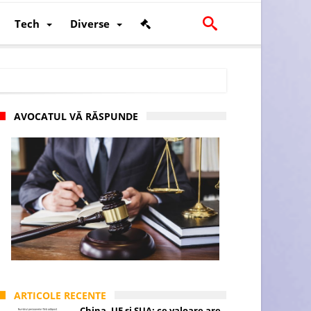
Tech
Diverse
AVOCATUL VĂ RĂSPUNDE
scalității și poziției României în U.E.
ARTICOLE RECENTE
China, UE și SUA: ce valoare are