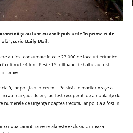
carantină și au luat cu asalt pub-urile în prima zi de
ală”, scrie Daily Mail.
ere au fost consumate în cele 23.000 de localuri britanice.
 în ultimele 4 luni. Peste 15 milioane de halbe au fost
 Britanie.
ială, iar poliţia a intervenit. Pe străzile marilor oraşe a
 nu au mai ştiut de ei şi au fost recuperaţi de ambulanţe de
re numerele de urgenţă noaptea trecută, iar poliţia a fost în
dar o nouă carantină generală este exclusă. Urmează