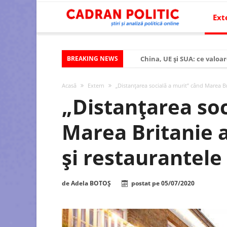
Ext
BREAKING NEWS
China, UE și SUA: ce valoar
Criza politică prelungită ș
Acasă
Extern
„Distanţarea socială a murit” când Marea Br
Modelul economic al SUA:
„Distanţarea soc
Modelul economic al Chinei
Marea Britanie a
Modelul economic al Rusiei
Occidentul obosit și Estul
şi restaurantele
Viitorul României în Uniun
România – ROExit pentru a
de
Adela BOTOȘ
postat pe
05/07/2020
Controlul minții prin nan
Huawei dezvoltă un nou ci