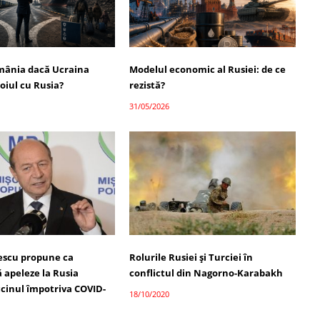
mânia dacă Ucraina
Modelul economic al Rusiei: de ce
oiul cu Rusia?
rezistă?
31/05/2026
escu propune ca
Rolurile Rusiei și Turciei în
 apeleze la Rusia
conflictul din Nagorno-Karabakh
cinul împotriva COVID-
18/10/2020