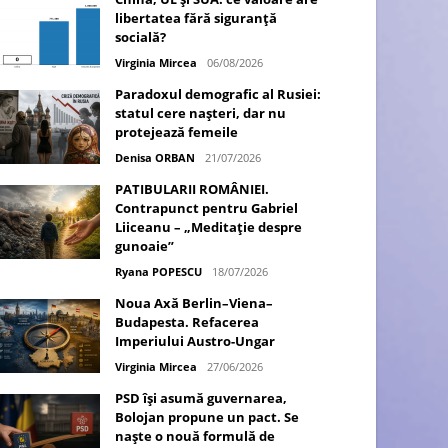
libertatea fără siguranță
socială?
Virginia Mircea
06/08/2026
Paradoxul demografic al Rusiei:
statul cere nașteri, dar nu
protejează femeile
Denisa ORBAN
21/07/2026
PATIBULARII ROMÂNIEI.
Contrapunct pentru Gabriel
Liiceanu – „Meditație despre
gunoaie”
Ryana POPESCU
18/07/2026
Noua Axă Berlin–Viena–
Budapesta. Refacerea
Imperiului Austro-Ungar
Virginia Mircea
27/06/2026
PSD își asumă guvernarea,
Bolojan propune un pact. Se
naște o nouă formulă de