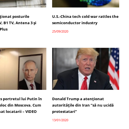
ționat posturile
U.S.-China tech cold war rattles the
, B1 TV, Antena 3 și
semiconductor industry
Plus
25/09/2020
s portretul lui Putin în
Donald Trump a atenționat
 bloc din Moscova. Cum
autoritățile din Iran ”să nu ucidă
at locatarii – VIDEO
protestatari”
13/01/2020