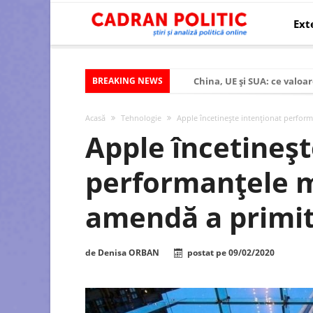
Ext
BREAKING NEWS
China, UE și SUA: ce valoar
Criza politică prelungită ș
Acasă
Tehnologie
Apple încetinește intenționat perfor
Modelul economic al SUA:
Apple încetineșt
Modelul economic al Chinei
performanțele m
Modelul economic al Rusiei
Occidentul obosit și Estul
amendă a primi
Viitorul României în Uniun
România – ROExit pentru a
de
Denisa ORBAN
postat pe
09/02/2020
Controlul minții prin nan
Huawei dezvoltă un nou ci