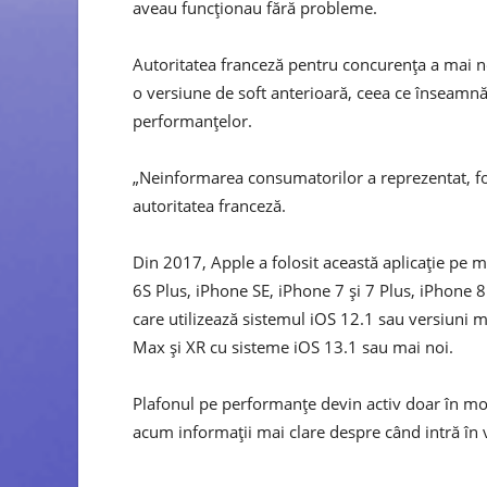
aveau funcționau fără probleme.
Autoritatea franceză pentru concurența a mai not
o versiune de soft anterioară, ceea ce înseamnă
performanțelor.
„Neinformarea consumatorilor a reprezentat, fol
autoritatea franceză.
Din 2017, Apple a folosit această aplicație pe 
6S Plus, iPhone SE, iPhone 7 și 7 Plus, iPhone
care utilizează sistemul iOS 12.1 sau versiuni m
Max și XR cu sisteme iOS 13.1 sau mai noi.
Plafonul pe performanțe devin activ doar în mom
acum informații mai clare despre când intră în