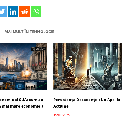
MAI MULT ÎN TEHNOLOGIE
onomic al SUA: cum au
Persistența Decadenței: Un Apel la
a mai mare economie a
Acțiune
15/01/2025