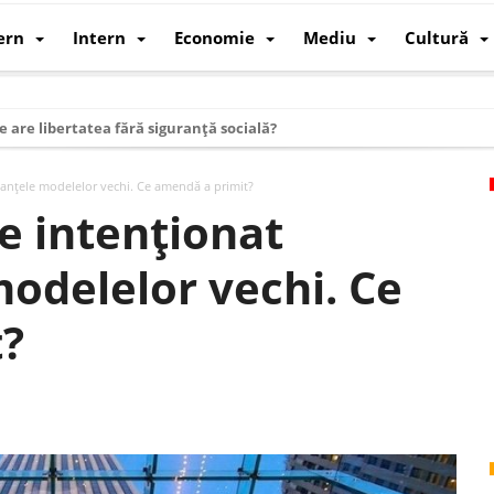
ern
Intern
Economie
Mediu
Cultură
e are libertatea fără siguranță socială?
i mizele din spatele interimatului
manțele modelelor vechi. Ce amendă a primit?
 cum au devenit cea mai mare economie a lumii
e intenționat
: cum a devenit atelierul lumii și rivalul economic al SUA
odelelor vechi. Ce
: de ce rezistă?
 care revine: o realitate pe care România o simte, nu o spune
t?
ea Europeană. Ce ne așteaptă? – O analiză structurală a demografiei, fi
 supraviețui ca țară
oparticule
p AI pentru a înlocui Nvidia