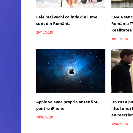
Cele mai vechi colinde din lume
CNA a sanc
sunt din România
România TV
Realitatea 
26/12/2020
18/11/2020
Apple va avea propria antenă 5G
Un rus a pu
pentru iPhone
liftul unui
au reacţion
18/02/2020
12/02/2020