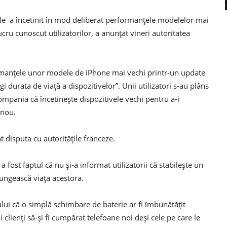
pple a încetinit în mod deliberat performanțele modelelor mai
ucru cunoscut utilizatorilor, a anunțat vineri autoritatea
ormanțele unor modele de iPhone mai vechi printr-un update
i durata de viață a dispozitivelor”. Unii utilizatori s-au plâns
compania că încetinește dispozitivele vechi pentru a-i
 nou.
 disputa cu autoritățile franceze.
 fost faptul că nu și-a informat utilizatorii că stabilește un
ungească viața acestora.
lui că o simplă schimbare de baterie ar fi îmbunătățit
 clienți să-și fi cumpărat telefoane noi deși cele pe care le