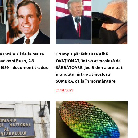
Întâlnirii de la Malta
Trump a părăsit Casa Albă
aciov și Bush, 2-3
OVAȚIONAT, într-o atmosferă de
1989 – document tradus
SĂRBĂTOARE. Joe Biden a preluat
mandatul într-o atmosferă
SUMBRĂ, ca la înmormântare
21/01/2021