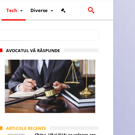
Tech
Diverse
AVOCATUL VĂ RĂSPUNDE
scalității și poziției României în U.E.
ARTICOLE RECENTE
China, UE și SUA: ce valoare are