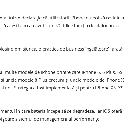
at într-o declarație că utilizatorii iPhone nu pot să revină la
 că aceștia nu au avut cum să ridice funcția de plafonare a
osind omisiunea, o practică de business înșelătoare”, arată
mai multe modele de iPhone printre care iPhone 6, 6 Plus, 6S,
 8 și unele modele 8 Plus precum și unele modele de iPhone X
ai noi. Strategia a fost implementată și pentru iPhone XS, XS
entul în care bateria începe să se degradeze, iar iOS oferă
 vigoare sistemul de management al performanței.