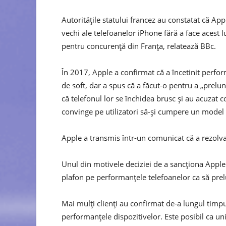
Autoritățile statului francez au constatat că A
vechi ale telefoanelor iPhone fără a face acest l
pentru concurență din Franța, relatează BBc.
În 2017, Apple a confirmat că a încetinit perf
de soft, dar a spus că a făcut-o pentru a „prelung
că telefonul lor se închidea brusc și au acuzat 
convinge pe utilizatori să-și cumpere un model
Apple a transmis într-un comunicat că a rezolvat
Unul din motivele deciziei de a sancționa Apple a
plafon pe performanțele telefoanelor ca să prel
Mai mulți clienți au confirmat de-a lungul timpu
performanțele dispozitivelor. Este posibil ca unii