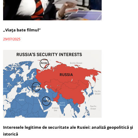
„Viața bate filmul”
29/07/2025
Interesele legitime de securitate ale Rusiei: analiză geopolitică și
istorică