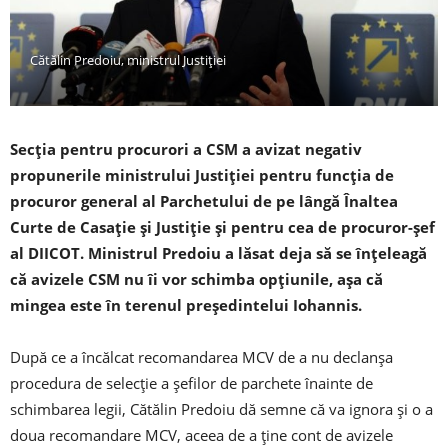
Cătălin Predoiu, ministrul Justiției
Secţia pentru procurori a CSM a avizat negativ
propunerile ministrului Justiţiei pentru funcţia de
procuror general al Parchetului de pe lângă Înaltea
Curte de Casaţie şi Justiţie şi pentru cea de procuror-şef
al DIICOT. Ministrul Predoiu a lăsat deja să se înţeleagă
că avizele CSM nu îi vor schimba opţiunile, aşa că
mingea este în terenul preşedintelui Iohannis.
După ce a încălcat recomandarea MCV de a nu declanşa
procedura de selecţie a şefilor de parchete înainte de
schimbarea legii, Cătălin Predoiu dă semne că va ignora şi o a
doua recomandare MCV, aceea de a ţine cont de avizele