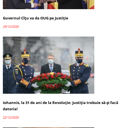
Guvernul Cîțu va da OUG pe Justiție
29/12/2020
Iohannis, la 31 de ani de la Revoluție: Justiția trebuie să-și facă
datoria!
22/12/2020