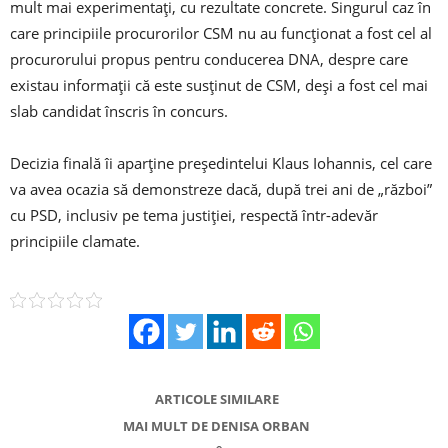
mult mai experimentaţi, cu rezultate concrete. Singurul caz în
care principiile procurorilor CSM nu au funcţionat a fost cel al
procurorului propus pentru conducerea DNA, despre care
existau informaţii că este susţinut de CSM, deşi a fost cel mai
slab candidat înscris în concurs.
Decizia finală îi aparţine preşedintelui Klaus Iohannis, cel care
va avea ocazia să demonstreze dacă, după trei ani de „război”
cu PSD, inclusiv pe tema justiţiei, respectă într-adevăr
principiile clamate.
ARTICOLE SIMILARE
MAI MULT DE DENISA ORBAN