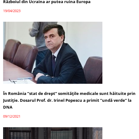
Războiul din Ucraina ar putea ruina Europa
19/04/2023
În România ”stat de drept” somitățile medicale sunt hăituite prin
Justiție. Dosarul Prof. dr. Irinel Popescu a primit ”undă verde” la
DNA
09/12/2021