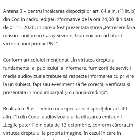
Antena 3 – pentru încălcarea dispoziţiilor art. 64 alin. (1) lit. b)
din Cod în cadrul ediţiei informative de la ora 24,00 din data
de 01.11.2020, în care a fost prezentată ştirea „Petrecere fără
măsuri sanitare în Caraş-Severin; Oamenii au sărbătorit
victoria unui primar PNL”.
Conform articolului menţionat, „În virtutea dreptului
fundamental al publicului la informare, furnizorii de servicii
media audiovizuale trebuie să respecte informarea cu privire
la un subiect, fapt sau eveniment să fie corectă, verificată şi
prezentată în mod imparţial şi cu bună-credinţă”.
Realitatea Plus – pentru nerespectarea dispoziţiilor art. 40
alin. (1) din Codul audiovizualului la difuzarea emisiunii
„Legile puterii” din data de 13 octombrie, conform cărora „în
virtutea dreptului la propria imagine, în cazul în care în