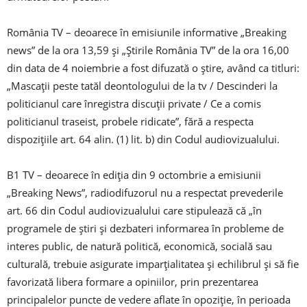
România TV – deoarece în emisiunile informative „Breaking
news” de la ora 13,59 şi „Ştirile România TV” de la ora 16,00
din data de 4 noiembrie a fost difuzată o ştire, având ca titluri:
„Mascaţii peste tatăl deontologului de la tv / Descinderi la
politicianul care înregistra discuţii private / Ce a comis
politicianul traseist, probele ridicate”, fără a respecta
dispoziţiile art. 64 alin. (1) lit. b) din Codul audiovizualului.
B1 TV – deoarece în ediţia din 9 octombrie a emisiunii
„Breaking News”, radiodifuzorul nu a respectat prevederile
art. 66 din Codul audiovizualului care stipulează că „în
programele de ştiri şi dezbateri informarea în probleme de
interes public, de natură politică, economică, socială sau
culturală, trebuie asigurate imparţialitatea şi echilibrul şi să fie
favorizată libera formare a opiniilor, prin prezentarea
principalelor puncte de vedere aflate în opoziţie, în perioada