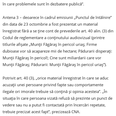
în care problemele sunt în dezbatere publică”.
Antena 3 – deoarece în cadrul emisiunii „Punctul de întâlnire”
din data de 23 octombrie a fost prezentat un material
înregistrat fără a se ţine cont de prevederile art. 40 alin. (3) din
Codul de reglementare a conţinutului audiovizual (printre
titlurile afişate „Munţii Făgăraş în pericol uriaş; Firme
dubioase vor să acapareze mii de hectare; Pădurarii disperaţi:
Munţii Făgăraş în pericol!; Cine sunt miliardarii care vor
Munţii Făgăraş; Pădurarii: Munţii Făgăraş în pericol uriaş”).
Potrivit art. 40 (3), „orice material înregistrat în care se aduc
acuzaţii unei persoane privind fapte sau comportamente
ilegale ori imorale trebuie să conţină şi opinia acesteia”. „În
situaţia în care persoana vizată refuză să prezinte un punct de
vedere sau nu a putut fi contactată prin încercări repetate,
trebuie precizat acest fapt”, precizează CNA.