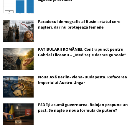
Paradoxul demografic al Rusiei: statul cere
nașteri, dar nu protejează femeile
PATIBULARII ROMÂNIEI. Contrapunct pentru
Gabriel Liiceanu – „Meditație despre gunoaie”
Noua Axă Berlin–Viena–Budapesta. Refacerea
Imperiului Austro-Ungar
PSD își asumă guvernarea, Bolojan propune un
pact. Se naște o nouă formulă de putere?