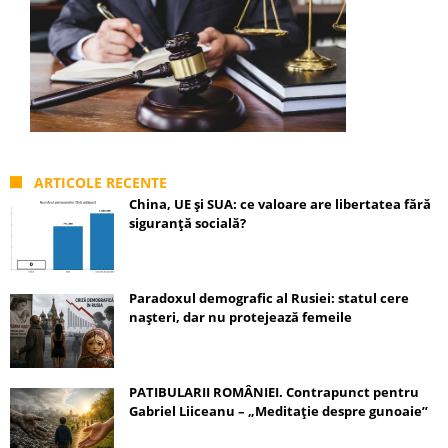
ARTICOLE RECENTE
China, UE și SUA: ce valoare are libertatea fără
siguranță socială?
Paradoxul demografic al Rusiei: statul cere
nașteri, dar nu protejează femeile
PATIBULARII ROMÂNIEI. Contrapunct pentru
Gabriel Liiceanu – „Meditație despre gunoaie”