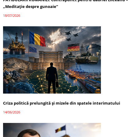
„Meditație despre gunoaie”
18/07/2026
Criza politică prelungită și mizele din spatele interimatului
14/06/2026