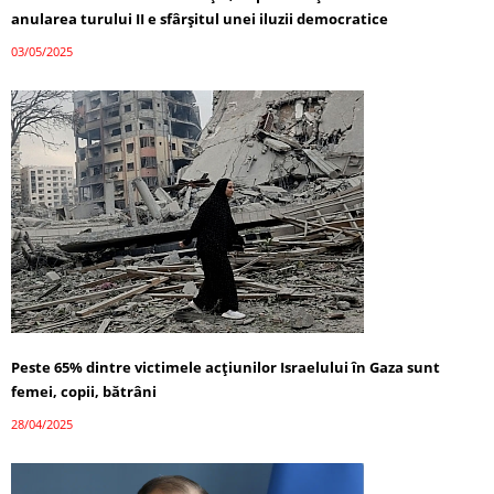
anularea turului II e sfârșitul unei iluzii democratice
03/05/2025
Peste 65% dintre victimele acțiunilor Israelului în Gaza sunt
femei, copii, bătrâni
28/04/2025