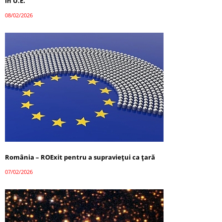
în U.E.
08/02/2026
România – ROExit pentru a supraviețui ca țară
07/02/2026