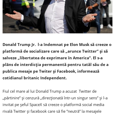
Donald Trump Jr. l-a îndemnat pe Elon Musk să creeze o
platformă de socializare care să „arunce Twitter” și să
salveze „libertatea de exprimare în America”. El s-a
plâns de interdicția permanentă pentru tatăl său de a
publica mesaje pe Twiter și Facebook, informează
cotidianul britanic Independent.
Fiul cel mare al lui Donald Trump a acuzat Twitter de
„părtinire” și cenzură „direcționată într-un singur sens” și l-a
invitat pe șeful SpaceX să creeze o platformă social media
rivală Twitter și facebook care să fie ”neutră” la mesajele