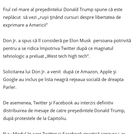
Fiul cel mare al președintelui Donald Trump spune că este
neplăcut să vezi „rușii ținând cursuri despre libertatea de
exprimare a Americii”
Don Jr. a spus că îl consideră pe Elon Musk persoana potrivită
pentru a se ridica împotriva Twitter după ce magnatul
tehnologic a preluat „West tech high tech”.
Solicitarea lui Don Jr. a venit după ce Amazon, Apple și
Google au inclus pe lista neagră rețeaua socială de dreapta
Parler.
De asemenea, Twitter și Facebook au interzis definitiv
distribuirea de mesaje de catre președintele Donald Trump,
după protestele de la Capitoliu.
N.r.: Modul în care Twitter și Facebook practică cenzura i-ar