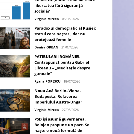
libertatea fără siguranță
socială?
Virginia Mircea
06/08/2026
Paradoxul demografic al Rusiei:
statul cere nașteri, dar nu
protejează femeile
Denisa ORBAN
21/07/2026
PATIBULARII ROMÂNIEI.
Contrapunct pentru Gabriel
Liiceanu – „Meditație despre
gunoaie”
Ryana POPESCU
18/07/2026
Noua Axă Berlin–Viena–
Budapesta. Refacerea
Imperiului Austro-Ungar
Virginia Mircea
27/06/2026
PSD își asumă guvernarea,
Bolojan propune un pact. Se
naște o nouă formulă de