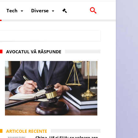
Tech
Diverse
AVOCATUL VĂ RĂSPUNDE
scalității și poziției României în U.E.
ARTICOLE RECENTE
China, UE și SUA: ce valoare are