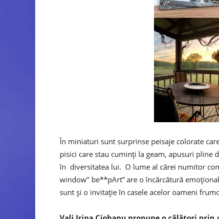
În miniaturi sunt surprinse peisaje colorate car
pisici care stau cuminți la geam, apusuri plin
în diversitatea lui. O lume al cărei numitor c
window’’ be**pArt” are o încărcătură emoțională 
sunt și o invitație în casele acelor oameni frumoș
Vali Irina Ciobanu propune o călători prin