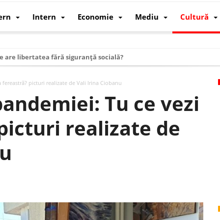
ern
Intern
Economie
Mediu
Cultură
e are libertatea fără siguranță socială?
i mizele din spatele interimatului
fereastră? picturi realizate de Vali Irina Ciobanu
 cum au devenit cea mai mare economie a lumii
andemiei: Tu ce vezi
: cum a devenit atelierul lumii și rivalul economic al SUA
picturi realizate de
: de ce rezistă?
 care revine: o realitate pe care România o simte, nu o spune
nu
ea Europeană. Ce ne așteaptă? – O analiză structurală a demografiei, fi
 supraviețui ca țară
oparticule
p AI pentru a înlocui Nvidia