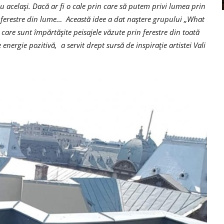
u același. Dacă ar fi o cale prin care să putem privi lumea prin
te ferestre din lume… Această idee a dat naștere grupului „What
care sunt împărtășite peisajele văzute prin ferestre din toată
energie pozitivă, a servit drept sursă de inspirație artistei Vali