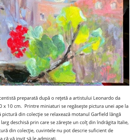
scentistă preparată după o rețetă a artistului Leonardo da
 x 10 cm. Printre miniaturi se regăsește pictura unei ape la
tă pictură din colecție se relaxează motanul Garfield lângă
ă larg deschisă prin care se zărește un colț din îndrăgita Italie,
ră din colecție, cuvintele nu pot descrie suficient de
 că vă invit să le admirați.