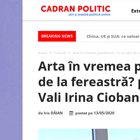
Ext
BREAKING NEWS
China, UE și SUA: ce valoar
Criza politică prelungită ș
Acasă
Cultură
Arta în vremea pandemiei: Tu ce vezi de la 
Modelul economic al SUA:
Arta în vremea p
Modelul economic al Chinei
de la fereastră? 
Modelul economic al Rusiei
Occidentul obosit și Estul
Vali Irina Cioba
Viitorul României în Uniun
România – ROExit pentru a
de
Iris DĂIAN
postat pe
13/05/2020
Controlul minții prin nan
Huawei dezvoltă un nou ci