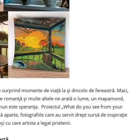
e surprind momente de viață la și dincolo de fereastră. Maci,
e de romanță și multe altele ne arată o lume, un mapamond,
omun este speranța. Proiectul „What do you see from your
aparte, fotografiile care au servit drept sursă de inspirație
i cu care artista a legat prietenii.
 artă