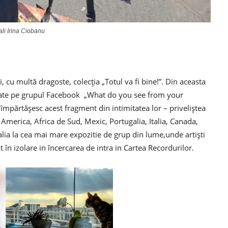
ali Irina Ciobanu
 cu multă dragoste, colecția „Totul va fi bine!”. Din aceasta
cărcate pe grupul Facebook „What do you see from your
împărtășesc acest fragment din intimitatea lor – priveliștea
n America, Africa de Sud, Mexic, Portugalia, Italia, Canada,
Italia la cea mai mare expozitie de grup din lume,unde artiști
t în izolare in încercarea de intra in Cartea Recordurilor.