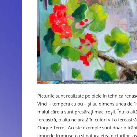
Picturile sunt realizate pe piele în tehnica rena
Vinci – tempera cu ou – și au dimensiunea de 10
malul căreia sunt presărați maci roșii. Într-o al
fereastră, o alta ne arată în culori vii o fereastr
Cinque Terre. Aceste exemple sunt doar o frântu
limpede frumusețea și naturalețea picturilor, așa