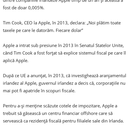
dintre companiile irlandeze Apple timp de un an și aceasta a
fost de doar 0,005%.
Tim Cook, CEO la Apple, în 2013, declara: „Noi plătim toate
taxele pe care le datorăm. Fiecare dolar”
Apple a intrat sub presiune în 2013 în Senatul Statelor Unite,
când Tim Cook a fost forțat să explice sistemul fiscal pe care îl
aplică Apple.
După ce UE a anunțat, în 2013, că investighează aranjamentul
irlandez al Apple, guvernul irlandez a decis că, corporațiile nu
mai pot fi apatride în scopuri fiscale.
Pentru a-și menține scăzute cotele de impozitare, Apple a
trebuit să găsească un centru financiar offshore care să
servească ca rezidență fiscală pentru filialele sale din Irlanda.