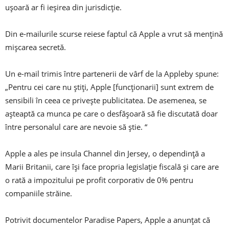
ușoară ar fi ieșirea din jurisdicție.
Din e-mailurile scurse reiese faptul că Apple a vrut să mențină
mișcarea secretă.
Un e-mail trimis între partenerii de vârf de la Appleby spune:
„Pentru cei care nu știți, Apple [funcționarii] sunt extrem de
sensibili în ceea ce privește publicitatea. De asemenea, se
așteaptă ca munca pe care o desfășoară să fie discutată doar
între personalul care are nevoie să știe. “
Apple a ales pe insula Channel din Jersey, o dependință a
Marii Britanii, care își face propria legislație fiscală și care are
o rată a impozitului pe profit corporativ de 0% pentru
companiile străine.
Potrivit documentelor Paradise Papers, Apple a anunțat că