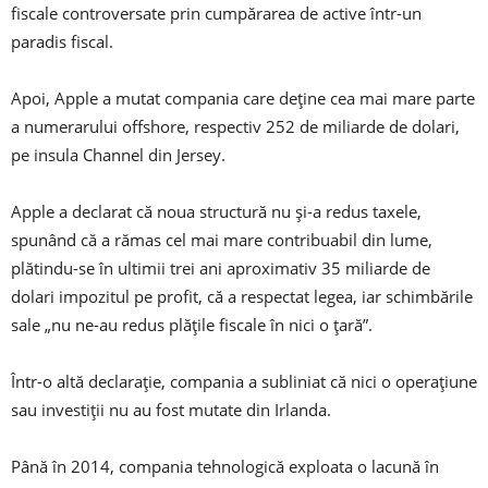
fiscale controversate prin cumpărarea de active într-un
paradis fiscal.
Apoi, Apple a mutat compania care deține cea mai mare parte
a numerarului offshore, respectiv 252 de miliarde de dolari,
pe insula Channel din Jersey.
Apple a declarat că noua structură nu și-a redus taxele,
spunând că a rămas cel mai mare contribuabil din lume,
plătindu-se în ultimii trei ani aproximativ 35 miliarde de
dolari impozitul pe profit, că a respectat legea, iar schimbările
sale „nu ne-au redus plățile fiscale în nici o țară”.
Într-o altă declarație, compania a subliniat că nici o operațiune
sau investiții nu au fost mutate din Irlanda.
Până în 2014, compania tehnologică exploata o lacună în