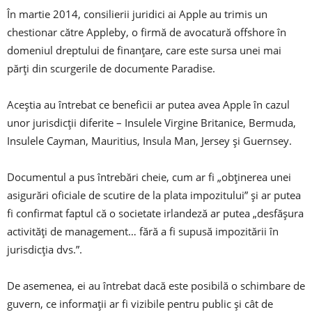
În martie 2014, consilierii juridici ai Apple au trimis un
chestionar către Appleby, o firmă de avocatură offshore în
domeniul dreptului de finanțare, care este sursa unei mai
părți din scurgerile de documente Paradise.
Aceștia au întrebat ce beneficii ar putea avea Apple în cazul
unor jurisdicții diferite – Insulele Virgine Britanice, Bermuda,
Insulele Cayman, Mauritius, Insula Man, Jersey și Guernsey.
Documentul a pus întrebări cheie, cum ar fi „obținerea unei
asigurări oficiale de scutire de la plata impozitului” și ar putea
fi confirmat faptul că o societate irlandeză ar putea „desfășura
activități de management… fără a fi supusă impozitării în
jurisdicția dvs.”.
De asemenea, ei au întrebat dacă este posibilă o schimbare de
guvern, ce informații ar fi vizibile pentru public și cât de