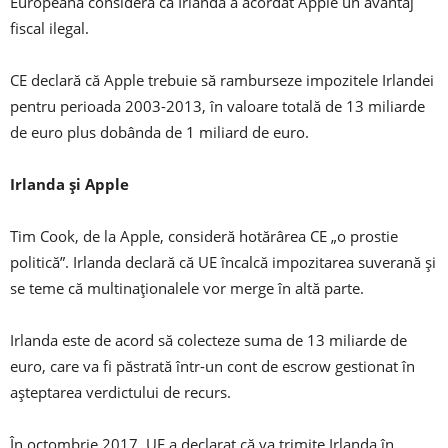
Europeană consideră că Irlanda a acordat Apple un avantaj
fiscal ilegal.
CE declară că Apple trebuie să ramburseze impozitele Irlandei
pentru perioada 2003-2013, în valoare totală de 13 miliarde
de euro plus dobânda de 1 miliard de euro.
Irlanda și Apple
Tim Cook, de la Apple, consideră hotărârea CE „o prostie
politică”. Irlanda declară că UE încalcă impozitarea suverană și
se teme că multinaționalele vor merge în altă parte.
Irlanda este de acord să colecteze suma de 13 miliarde de
euro, care va fi păstrată într-un cont de escrow gestionat în
așteptarea verdictului de recurs.
În octombrie 2017, UE a declarat că va trimite Irlanda în