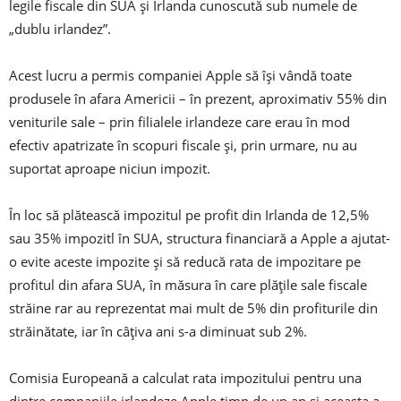
legile fiscale din SUA și Irlanda cunoscută sub numele de
„dublu irlandez”.
Acest lucru a permis companiei Apple să își vândă toate
produsele în afara Americii – în prezent, aproximativ 55% din
veniturile sale – prin filialele irlandeze care erau în mod
efectiv apatrizate în scopuri fiscale și, prin urmare, nu au
suportat aproape niciun impozit.
În loc să plătească impozitul pe profit din Irlanda de 12,5%
sau 35% impozitl în SUA, structura financiară a Apple a ajutat-
o evite aceste impozite ​​și să reducă rata de impozitare pe
profitul din afara SUA, în măsura în care plățile sale fiscale
străine rar au reprezentat mai mult de 5% din profiturile din
străinătate, iar în câțiva ani s-a diminuat sub 2%.
Comisia Europeană a calculat rata impozitului pentru una