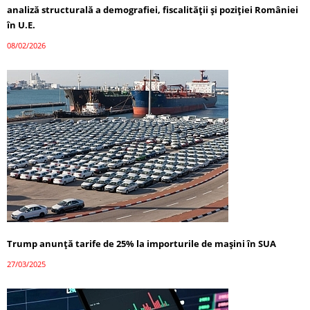
analiză structurală a demografiei, fiscalității și poziției României
în U.E.
08/02/2026
Trump anunță tarife de 25% la importurile de mașini în SUA
27/03/2025