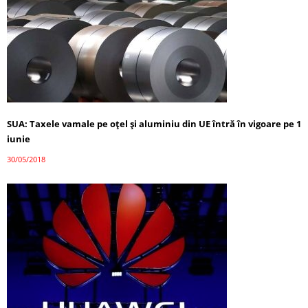
SUA: Taxele vamale pe oţel şi aluminiu din UE întră în vigoare pe 1
iunie
30/05/2018