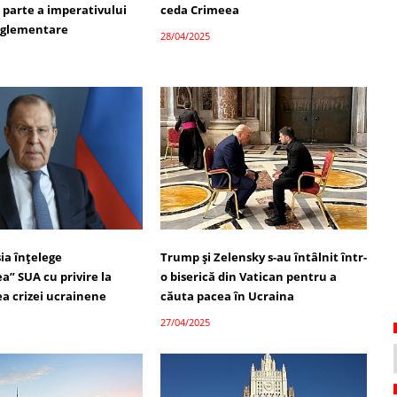
 parte a imperativului
ceda Crimeea
reglementare
28/04/2025
ia înțelege
Trump și Zelensky s-au întâlnit într-
a” SUA cu privire la
o biserică din Vatican pentru a
ea crizei ucrainene
căuta pacea în Ucraina
27/04/2025