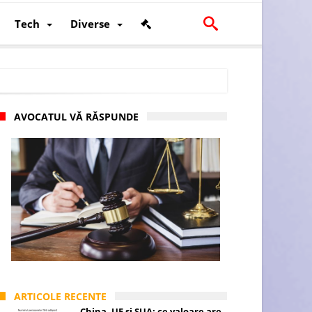
Tech
Diverse
AVOCATUL VĂ RĂSPUNDE
scalității și poziției României în U.E.
ARTICOLE RECENTE
China, UE și SUA: ce valoare are