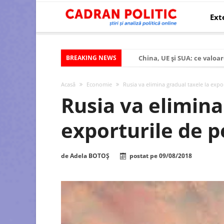
Ext
BREAKING NEWS
China, UE și SUA: ce valoar
Criza politică prelungită ș
Acasă
Economie
Rusia va elimina gradual taxele la expor
Modelul economic al SUA:
Rusia va elimina
Modelul economic al Chinei
exporturile de p
Modelul economic al Rusiei
Occidentul obosit și Estul
de
Adela BOTOȘ
postat pe
09/08/2018
Viitorul României în Uniun
România – ROExit pentru a
Controlul minții prin nan
Huawei dezvoltă un nou ci