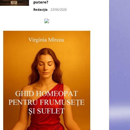
putere?
Redacția
23/06/2026