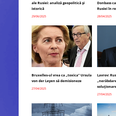
ale Rusiei: analiză geopolitică și
Donbass ca
istorică
Rusiei în 
29/06/2025
28/04/2025
Bruxelles-ul vrea ca „toxica” Ursula
Lavrov: Rus
von der Leyen să demisioneze
„nerăbdare
soluționar
27/04/2025
27/04/2025