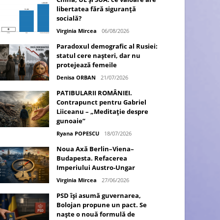
libertatea fără siguranță
socială?
Virginia Mircea
06/08/2026
Paradoxul demografic al Rusiei:
statul cere nașteri, dar nu
protejează femeile
Denisa ORBAN
21/07/2026
PATIBULARII ROMÂNIEI.
Contrapunct pentru Gabriel
Liiceanu – „Meditație despre
gunoaie”
Ryana POPESCU
18/07/2026
Noua Axă Berlin–Viena–
Budapesta. Refacerea
Imperiului Austro-Ungar
Virginia Mircea
27/06/2026
PSD își asumă guvernarea,
Bolojan propune un pact. Se
naște o nouă formulă de