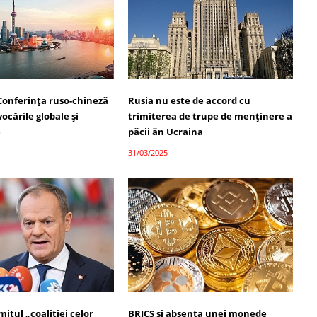
Conferința ruso-chineză
Rusia nu este de accord cu
ocările globale și
trimiterea de trupe de menținere a
e
păcii ăn Ucraina
31/03/2025
itul „coaliției celor
BRICS și absența unei monede