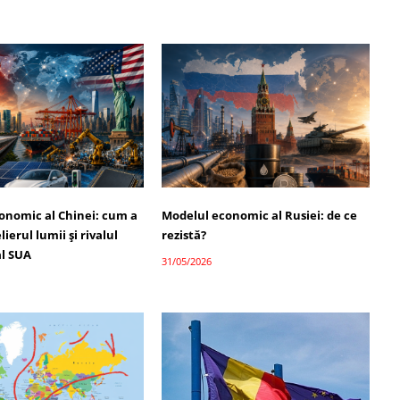
onomic al Chinei: cum a
Modelul economic al Rusiei: de ce
ierul lumii și rivalul
rezistă?
l SUA
31/05/2026