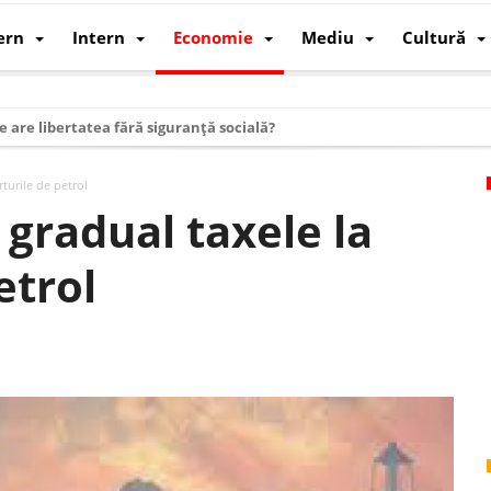
ern
Intern
Economie
Mediu
Cultură
e are libertatea fără siguranță socială?
i mizele din spatele interimatului
turile de petrol
 cum au devenit cea mai mare economie a lumii
 gradual taxele la
: cum a devenit atelierul lumii și rivalul economic al SUA
etrol
: de ce rezistă?
 care revine: o realitate pe care România o simte, nu o spune
ea Europeană. Ce ne așteaptă? – O analiză structurală a demografiei, fi
 supraviețui ca țară
oparticule
p AI pentru a înlocui Nvidia