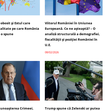
obosit și Estul care
Viitorul României în Uniunea
ealitate pe care România
Europeană. Ce ne așteaptă? – O
u o spune
analiză structurală a demografiei,
fiscalității și poziției României în
U.E.
08/02/2026
cunoașterea Crimeei,
Trump spune că Zelenski ar putea