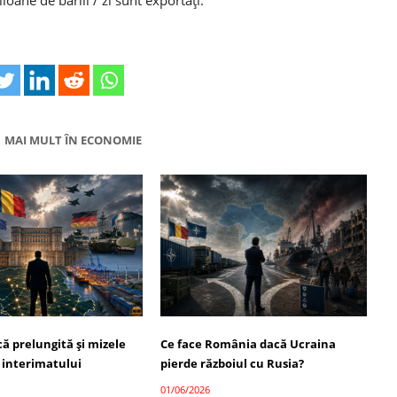
MAI MULT ÎN ECONOMIE
ică prelungită și mizele
Ce face România dacă Ucraina
 interimatului
pierde războiul cu Rusia?
01/06/2026