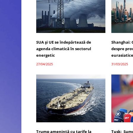
SUA și UE se îndepărtează de
Shanghai: 
agenda climatică în sectorul
despre prov
energetic
eurasiatic
27/04/2025
31/03/2025
Trump amenință cu tarife la
Tusk: Summ