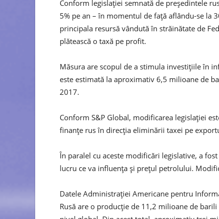
Conform legislaţiei semnată de preşedintele rus
5% pe an – în momentul de faţă aflându-se la 30
principala resursă vândută în străinătate de Fed
plătească o taxă pe profit.
Măsura are scopul de a stimula investiţiile în inf
este estimată la aproximativ 6,5 milioane de bari
2017.
Conform S&P Global, modificarea legislaţiei este
finanţe rus în direcţia eliminării taxei pe export
În paralel cu aceste modificări legislative, a f
lucru ce va influenţa şi preţul petrolului. Modif
Datele Administraţiei Americane pentru Informaţ
Rusă are o producţie de 11,2 milioane de barili
nivel global. Din acest total, aproximativ trei mil