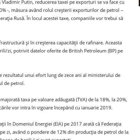
 Vladimir Putin, reducerea taxei pe exporturi se va face cu
% -, măsura având rolul creşterii exporturilor de petrol –
eraţia Rusă. În locul acestei taxe, companiile vor trebui să
rastructură şi în creşterea capacităţii de rafinare. Aceasta
li/zi, potrivit datelor oferite de British Petroleum (BP) pe
 rezultatul unui efort lung de zece ani al ministerului de
ul de petrol.
ost majorată taxa pe valoare adăugată (TVA) de la 18%, la 20%,
icările vor intra în vigoare începând cu ianuarie 2019.
ii în Domeniul Energiei (EIA) pe 2017 arată că Federaţia
 pe zi, având o pondere de 12% din producţia de petrol de la
ioane de barili / zi sunt exportaţi.