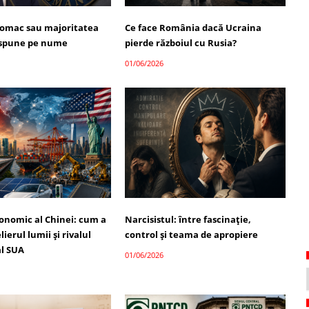
omac sau majoritatea
Ce face România dacă Ucraina
i spune pe nume
pierde războiul cu Rusia?
01/06/2026
onomic al Chinei: cum a
Narcisistul: între fascinație,
ierul lumii și rivalul
control și teama de apropiere
l SUA
01/06/2026