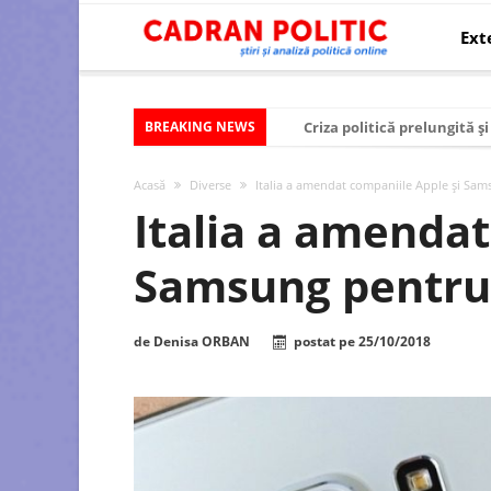
Ext
BREAKING NEWS
Criza politică prelungită ș
Modelul economic al SUA:
Acasă
Diverse
Italia a amendat companiile Apple şi Sam
Modelul economic al Chinei
Italia a amendat
Modelul economic al Rusiei
Samsung pentru 
Occidentul obosit și Estul
Viitorul României în Uniun
de
Denisa ORBAN
postat pe
25/10/2018
România – ROExit pentru a
Controlul minții prin nan
Huawei dezvoltă un nou ci
SUA și UE se îndepărtează 