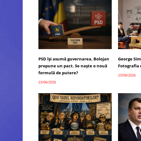
PSD își asumă guvernarea, Bolojan
George Sim
propune un pact. Se naște o nouă
Fotografia
formulă de putere?
23/06/2026
23/06/2026