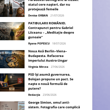
statul cere nașteri, dar nu
protejează femeile
Denisa ORBAN
21/07/2026
PATIBULARII ROMÂNIEI.
Contrapunct pentru Gabriel
Liiceanu – „Meditație despre
gunoaie”
Ryana POPESCU
18/07/2026
Noua Axă Berlin–Viena–
Budapesta. Refacerea
Imperiului Austro-Ungar
Virginia Mircea
27/06/2026
PSD își asumă guvernarea,
Bolojan propune un pact. Se
naște o nouă formulă de
putere?
Redacția
23/06/2026
George Simion, omul anti-
sistem. Fotografia care complică