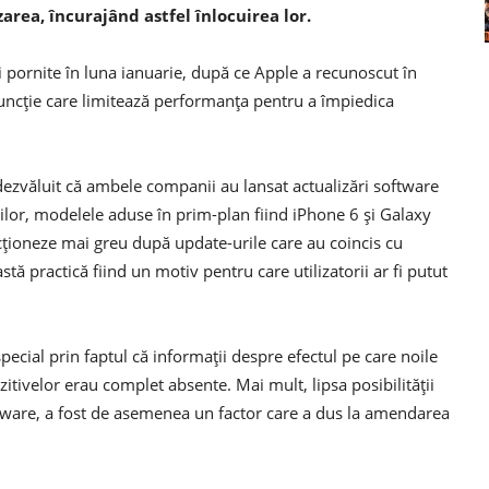
area, încurajând astfel înlocuirea lor.
i pornite în luna ianuarie, după ce Apple a recunoscut în
funcţie care limitează performanţa pentru a împiedica
a dezvăluit că ambele companii au lansat actualizări software
or, modelele aduse în prim-plan fiind iPhone 6 şi Galaxy
cţioneze mai greu după update-urile care au coincis cu
tă practică fiind un motiv pentru care utilizatorii ar fi putut
special prin faptul că informaţii despre efectul pe care noile
itivelor erau complet absente. Mai mult, lipsa posibilităţii
ftware, a fost de asemenea un factor care a dus la amendarea