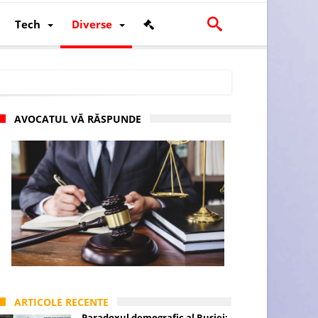
Tech
Diverse
AVOCATUL VĂ RĂSPUNDE
scalității și poziției României în U.E.
ARTICOLE RECENTE
Paradoxul demografic al Rusiei: