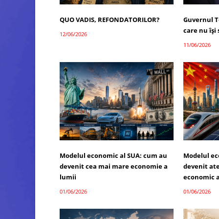
QUO VADIS, REFONDATORILOR?
Guvernul T
care nu îș
12/06/2026
11/06/2026
Modelul economic al SUA: cum au
Modelul ec
devenit cea mai mare economie a
devenit atel
lumii
economic a
01/06/2026
01/06/2026