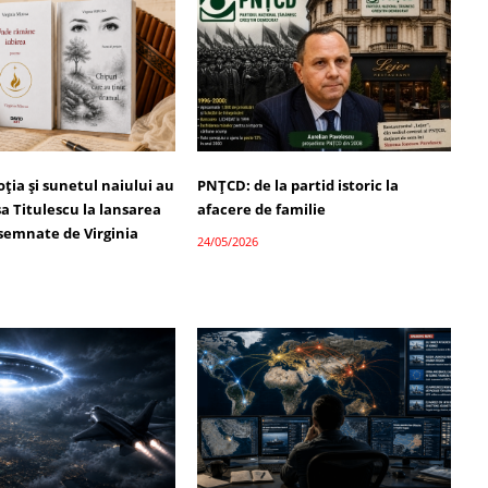
ția și sunetul naiului au
PNȚCD: de la partid istoric la
a Titulescu la lansarea
afacere de familie
semnate de Virginia
24/05/2026