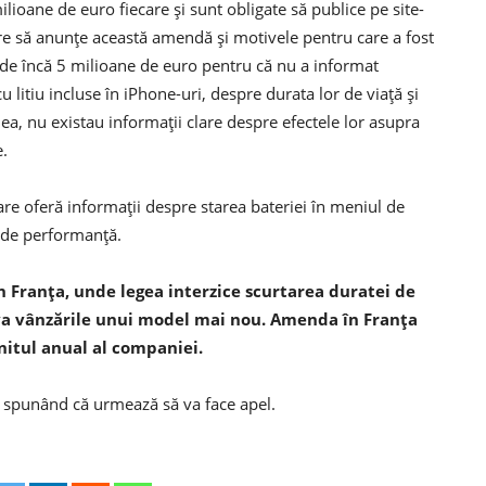
ioane de euro fiecare şi sunt obligate să publice pe site-
care să anunţe această amendă şi motivele pentru care a fost
 de încă 5 milioane de euro pentru că nu a informat
cu litiu incluse în iPhone-uri, despre durata lor de viaţă şi
a, nu existau informaţii clare despre efectele lor asupra
e.
re oferă informaţii despre starea bateriei în meniul de
a de performanţă.
în Franţa, unde legea interzice scurtarea duratei de
ova vânzările unui model mai nou. Amenda în Franţa
nitul anual al companiei.
, spunând că urmează să va face apel.