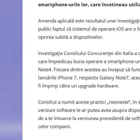
smartphone-urile lor, care încetineau utiliz
Amenda aplicată este rezultatul unei investigaţi
public faptul că sistemul de operare iOS are o 
oprirea subită a dispozitivelor.
Investigaţia Consiliului Concurenţei din Italia 
care împiedicau buna operare a smartphone-uril
Note4. Fiecare dintre acestea au început să fun
lansările iPhone 7, respectiv Galaxy Note7, aceas
fi împinşi către un upgrade hardware.
Consiliul a numit aceste practici „neoneste”, în 
versiuni software le-ar putea avea asupra dispoz
de a te întoarce la versiunea precedentă de so
celor companii.