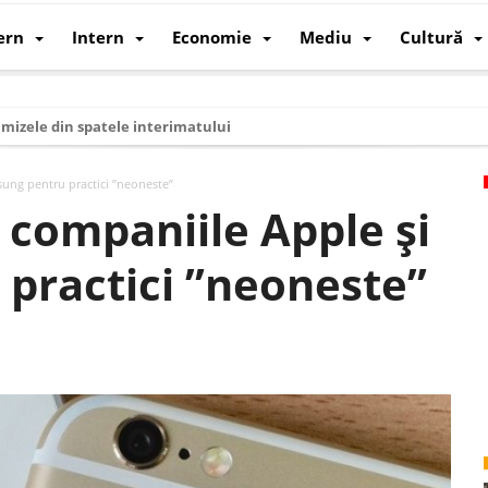
ern
Intern
Economie
Mediu
Cultură
i mizele din spatele interimatului
 cum au devenit cea mai mare economie a lumii
sung pentru practici ”neoneste”
: cum a devenit atelierul lumii și rivalul economic al SUA
 companiile Apple şi
: de ce rezistă?
practici ”neoneste”
 care revine: o realitate pe care România o simte, nu o spune
ea Europeană. Ce ne așteaptă? – O analiză structurală a demografiei, fi
 supraviețui ca țară
oparticule
p AI pentru a înlocui Nvidia
de agenda climatică în sectorul energetic