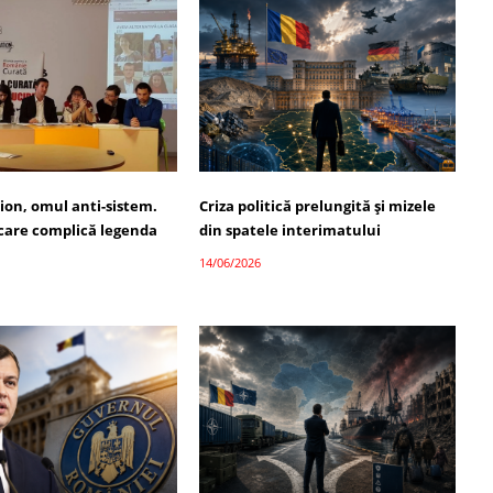
ion, omul anti-sistem.
Criza politică prelungită și mizele
 care complică legenda
din spatele interimatului
14/06/2026