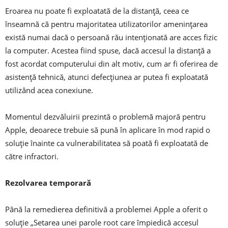
Eroarea nu poate fi exploatată de la distanță, ceea ce
înseamnă că pentru majoritatea utilizatorilor amenințarea
există numai dacă o persoană rău intenționată are acces fizic
la computer. Acestea fiind spuse, dacă accesul la distanță a
fost acordat computerului din alt motiv, cum ar fi oferirea de
asistență tehnică, atunci defecțiunea ar putea fi exploatată
utilizând acea conexiune.
Momentul dezvăluirii prezintă o problemă majoră pentru
Apple, deoarece trebuie să pună în aplicare în mod rapid o
soluție înainte ca vulnerabilitatea să poată fi exploatată de
către infractori.
Rezolvarea temporară
Până la remedierea definitivă a problemei Apple a oferit o
soluție „Setarea unei parole root care împiedică accesul