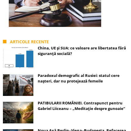
ARTICOLE RECENTE
China, UE și SUA: ce valoare are libertatea fără
siguranță socială?
Paradoxul demografic al Rusiei: statul cere
nașteri, dar nu protejează femeile
PATIBULARII ROMÂNIEI. Contrapunct pentru
Gabriel Liiceanu – „Meditație despre gunoaie”
Noua Axă Berlin–Viena–Budapesta. Refacerea