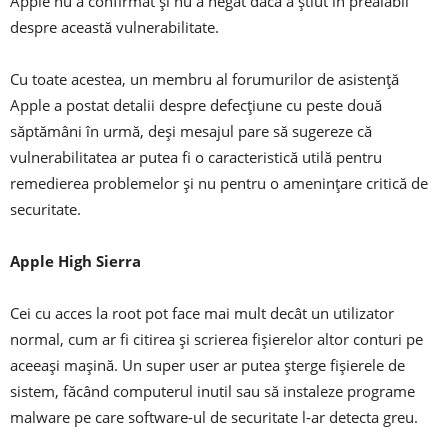
Apple nu a confirmat și nu a negat dacă a știut în prealabil
despre această vulnerabilitate.
Cu toate acestea, un membru al forumurilor de asistență
Apple a postat detalii despre defecțiune cu peste două
săptămâni în urmă, deși mesajul pare să sugereze că
vulnerabilitatea ar putea fi o caracteristică utilă pentru
remedierea problemelor și nu pentru o amenințare critică de
securitate.
Apple High Sierra
Cei cu acces la root pot face mai mult decât un utilizator
normal, cum ar fi citirea și scrierea fișierelor altor conturi pe
aceeași mașină. Un super user ar putea șterge fișierele de
sistem, făcând computerul inutil sau să instaleze programe
malware pe care software-ul de securitate l-ar detecta greu.