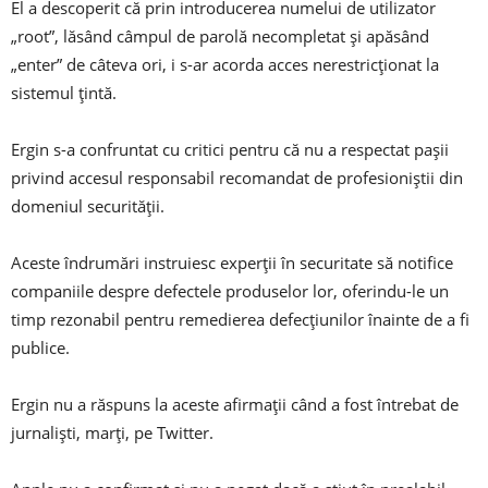
El a descoperit că prin introducerea numelui de utilizator
„root”, lăsând câmpul de parolă necompletat și apăsând
„enter” de câteva ori, i s-ar acorda acces nerestricționat la
sistemul țintă.
Ergin s-a confruntat cu critici pentru că nu a respectat pașii
privind accesul responsabil recomandat de profesioniștii din
domeniul securității.
Aceste îndrumări instruiesc experții în securitate să notifice
companiile despre defectele produselor lor, oferindu-le un
timp rezonabil pentru remedierea defecțiunilor înainte de a fi
publice.
Ergin nu a răspuns la aceste afirmații când a fost întrebat de
jurnaliști, marți, pe Twitter.