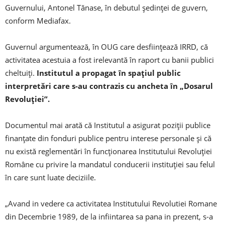
Guvernului, Antonel Tănase, în debutul ședinței de guvern,
conform Mediafax.
Guvernul argumentează, în OUG care desființează IRRD, că
activitatea acestuia a fost irelevantă în raport cu banii publici
cheltuiți.
Institutul a propagat în spațiul public
interpretări care s-au contrazis cu ancheta în „Dosarul
Revoluției”.
Documentul mai arată că Institutul a asigurat poziții publice
finanțate din fonduri publice pentru interese personale și că
nu există reglementări în funcționarea Institutului Revoluției
Române cu privire la mandatul conducerii instituției sau felul
în care sunt luate deciziile.
„Avand in vedere ca activitatea Institutului Revolutiei Romane
din Decembrie 1989, de la infiintarea sa pana in prezent, s-a