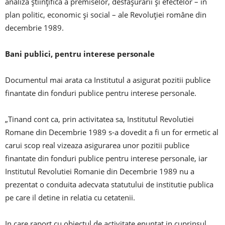
analiza ştiinţifică a premiselor, desfăşurării şi efectelor – în
plan politic, economic şi social – ale Revoluţiei române din
decembrie 1989.
Bani publici, pentru interese personale
Documentul mai arata ca Institutul a asigurat pozitii publice
finantate din fonduri publice pentru interese personale.
„Tinand cont ca, prin activitatea sa, Institutul Revolutiei
Romane din Decembrie 1989 s-a dovedit a fi un for ermetic al
carui scop real vizeaza asigurarea unor pozitii publice
finantate din fonduri publice pentru interese personale, iar
Institutul Revolutiei Romanie din Decembrie 1989 nu a
prezentat o conduita adecvata statutului de institutie publica
pe care il detine in relatia cu cetatenii.
In care raport cu obiectul de activitate enuntat in cuprinsul