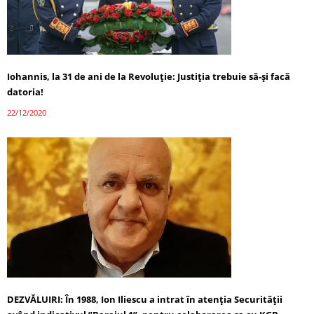
Iohannis, la 31 de ani de la Revoluție: Justiția trebuie să-și facă
datoria!
22/12/2020
DEZVĂLUIRI: În 1988, Ion Iliescu a intrat în atenția Securității