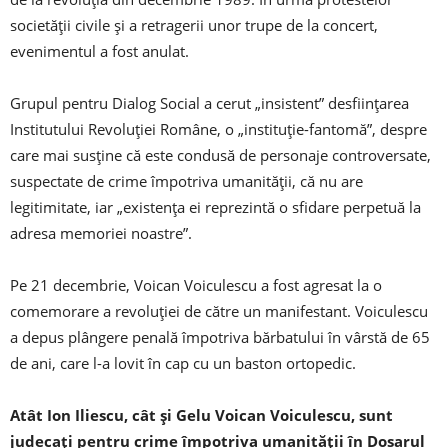
societății civile și a retragerii unor trupe de la concert,
evenimentul a fost anulat.
Grupul pentru Dialog Social a cerut „insistent” desființarea
Institutului Revoluției Române, o „instituție-fantomă”, despre
care mai susține că este condusă de personaje controversate,
suspectate de crime împotriva umanității, că nu are
legitimitate, iar „existența ei reprezintă o sfidare perpetuă la
adresa memoriei noastre”.
Pe 21 decembrie, Voican Voiculescu a fost agresat la o
comemorare a revoluției de către un manifestant. Voiculescu
a depus plângere penală împotriva bărbatului în vârstă de 65
de ani, care l-a lovit în cap cu un baston ortopedic.
Atât Ion Iliescu, cât și Gelu Voican Voiculescu, sunt
judecați pentru crime împotriva umanității în Dosarul