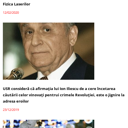
Fizica Laserilor
12/02/2020
USR consideră că afirmaţia lui Ion Iliescu de a cere încetarea
căutării celor vinovaţi pentrui crimele Revoluţiei, este o jignire la
adresa eroilor
23/12/2019