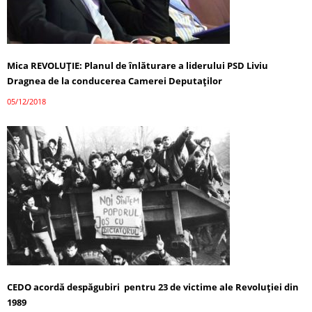
Mica REVOLUŢIE: Planul de înlăturare a liderului PSD Liviu
Dragnea de la conducerea Camerei Deputaţilor
05/12/2018
CEDO acordă despăgubiri pentru 23 de victime ale Revoluţiei din
1989