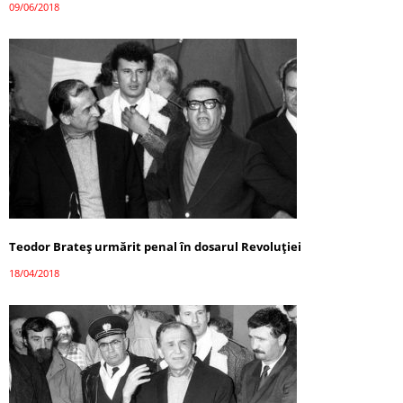
09/06/2018
Teodor Brateş urmărit penal în dosarul Revoluției
18/04/2018