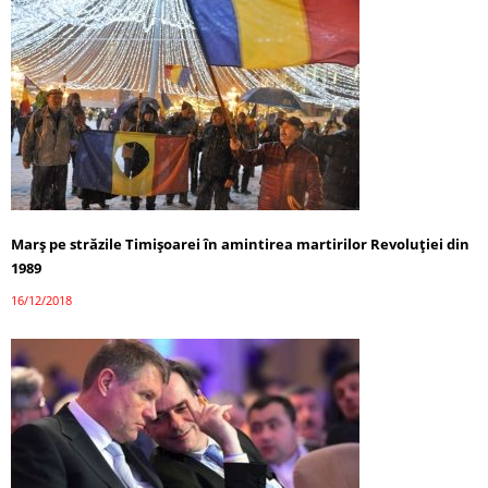
Marş pe străzile Timişoarei în amintirea martirilor Revoluţiei din
1989
16/12/2018