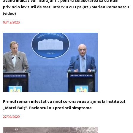
având indicativul ”Barajul 1”, pentru colaborarea sa cu KGB
privind o lovitură de stat. Interviu cu Cpt.(Rz.) Marian Romanescu
(video)
03/12/2020
Primul român infectat cu noul coronavirus a ajuns la Institutul
„Matei Balş”. Pacientul nu prezintă simptome
27/02/2020