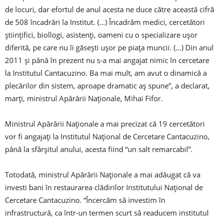
de locuri, dar efortul de anul acesta ne duce către această cifră
de 508 încadrări la Institut. (…) Încadrăm medici, cercetători
ştiinţifici, biollogi, asistenţi, oameni cu o specializare uşor
diferită, pe care nu îi găseşti uşor pe piaţa muncii. (…) Din anul
2011 şi până în prezent nu s-a mai angajat nimic în cercetare
la Institutul Cantacuzino. Ba mai mult, am avut o dinamică a
plecărilor din sistem, aproape dramatic aş spune”, a declarat,
marţi, ministrul Apărării Naţionale, Mihai Fifor.
Ministrul Apărării Naţionale a mai precizat că 19 cercetători
vor fi angajaţi la Institutul Naţional de Cercetare Cantacuzino,
pânâ la sfârşitul anului, acesta fiind “un salt remarcabil”.
Totodată, ministrul Apărării Naţionale a mai adăugat că va
investi bani în restaurarea clădirilor Institutului Naţional de
Cercetare Cantacuzino. “Încercăm să investim în
infrastructură, ca într-un termen scurt să readucem institutul