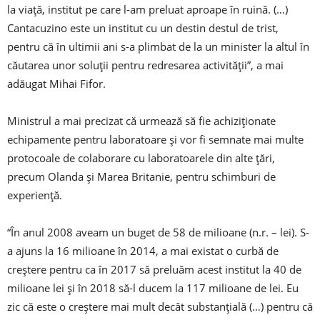
la viaţă, institut pe care l-am preluat aproape în ruină. (…)
Cantacuzino este un institut cu un destin destul de trist,
pentru că în ultimii ani s-a plimbat de la un minister la altul în
căutarea unor soluţii pentru redresarea activităţii”, a mai
adăugat Mihai Fifor.
Ministrul a mai precizat că urmează să fie achiziţionate
echipamente pentru laboratoare şi vor fi semnate mai multe
protocoale de colaborare cu laboratoarele din alte ţări,
precum Olanda şi Marea Britanie, pentru schimburi de
experienţă.
“În anul 2008 aveam un buget de 58 de milioane (n.r. – lei). S-
a ajuns la 16 milioane în 2014, a mai existat o curbă de
creştere pentru ca în 2017 să preluăm acest institut la 40 de
milioane lei şi în 2018 să-l ducem la 117 milioane de lei. Eu
zic că este o creştere mai mult decât substanţială (…) pentru că