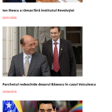
Ion Iliescu a rămas fără Institutul Revoluției
02/01/2020
Parchetul redeschide dosarul Băsescu în cazul Voiculescu
25/04/2018