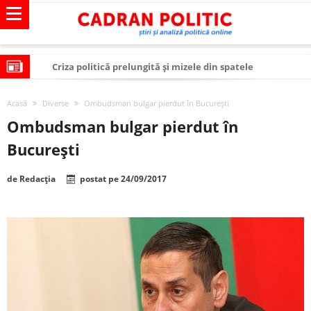
Criza politică prelungită și mizele din spatele
interimatului
Modelul economic al SUA: cum au devenit cea mai mare
Acasă
Diverse
Ombudsman bulgar pierdut în București
economie a lumii
Modelul economic al Chinei: cum a devenit atelierul
Ombudsman bulgar pierdut în
lumii și rivalul economic al SUA
Modelul economic al Rusiei: de ce rezistă?
București
Occidentul obosit și Estul care revine: o realitate pe care
de
Redacția
postat pe
24/09/2017
România o simte, nu o spune
Viitorul României în Uniunea Europeană. Ce ne
așteaptă? – O analiză structurală a demografiei,
România – ROExit pentru a supraviețui ca țară
fiscalității și poziției României în U.E.
Controlul minții prin nanoparticule
Huawei dezvoltă un nou cip AI pentru a înlocui Nvidia
SUA și UE se îndepărtează de agenda climatică în sectorul
energetic