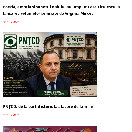
Poezia, emoția și sunetul naiului au umplut Casa Titulescu la
lansarea volumelor semnate de Virginia Mircea
31/05/2026
PNȚCD: de la partid istoric la afacere de familie
24/05/2026