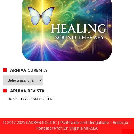
ARHIVA CURENTĂ
Arhiva
curentă
ARHIVĂ REVISTĂ
Revista CADRAN POLITIC
© 2017-2025
CADRAN POLITIC
|
Politică de confidențialitate
|
Redacția
|
Fondator Prof. Dr. Virginia MIRCEA