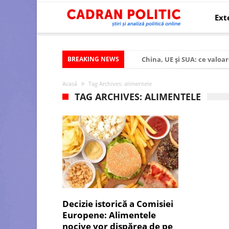
Ext
BREAKING NEWS
China, UE și SUA: ce valoar
Criza politică prelungită ș
Acasă
Tag Archives: alimentele
Modelul economic al SUA:
TAG ARCHIVES: ALIMENTELE
Modelul economic al Chinei
Modelul economic al Rusiei
Occidentul obosit și Estul
Viitorul României în Uniun
România – ROExit pentru a
Controlul minții prin nan
Decizie istorică a Comisiei
Europene: Alimentele
Huawei dezvoltă un nou ci
nocive vor dispărea de pe