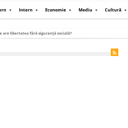
ern
Intern
Economie
Mediu
Cultură
e are libertatea fără siguranță socială?
i mizele din spatele interimatului
 cum au devenit cea mai mare economie a lumii
: cum a devenit atelierul lumii și rivalul economic al SUA
: de ce rezistă?
 care revine: o realitate pe care România o simte, nu o spune
ea Europeană. Ce ne așteaptă? – O analiză structurală a demografiei, fi
 supraviețui ca țară
oparticule
p AI pentru a înlocui Nvidia