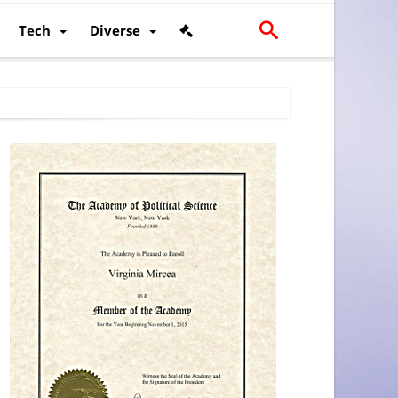
Tech
Diverse
scalității și poziției României în U.E.