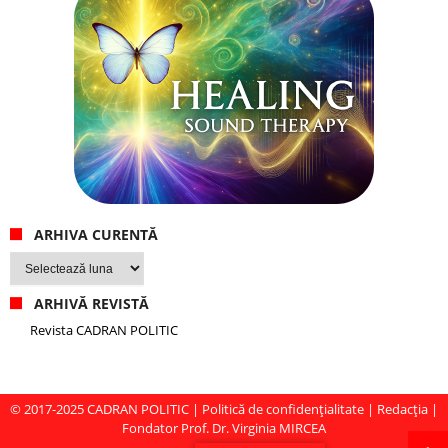
ARHIVA CURENTĂ
Arhiva
curentă
ARHIVĂ REVISTĂ
Revista CADRAN POLITIC
© 2017-2025
CADRAN POLITIC
|
Politică de confidențialitate
|
Redacția
|
Fondator Prof. Dr. Virginia MIRCEA