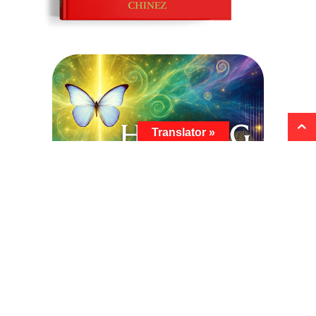
Translator »
ARHIVA CURENTĂ
Arhiva
curentă
ARHIVĂ REVISTĂ
Revista CADRAN POLITIC