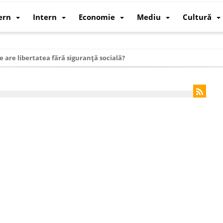
ern
Intern
Economie
Mediu
Cultură
e are libertatea fără siguranță socială?
i mizele din spatele interimatului
 cum au devenit cea mai mare economie a lumii
: cum a devenit atelierul lumii și rivalul economic al SUA
: de ce rezistă?
 care revine: o realitate pe care România o simte, nu o spune
ea Europeană. Ce ne așteaptă? – O analiză structurală a demografiei, fi
 supraviețui ca țară
oparticule
p AI pentru a înlocui Nvidia