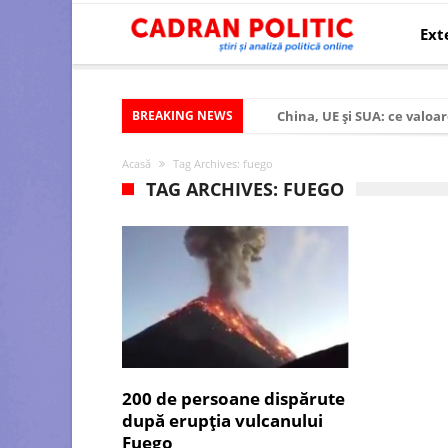
Ext
BREAKING NEWS
China, UE și SUA: ce valoar
Criza politică prelungită ș
Acasă
Tag Archives: fuego
Modelul economic al SUA:
TAG ARCHIVES: FUEGO
Modelul economic al Chinei
Modelul economic al Rusiei
Occidentul obosit și Estul
Viitorul României în Uniun
România – ROExit pentru a
Controlul minții prin nan
200 de persoane dispărute
după erupţia vulcanului
Huawei dezvoltă un nou ci
Fuego