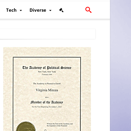
Tech
Diverse
scalității și poziției României în U.E.