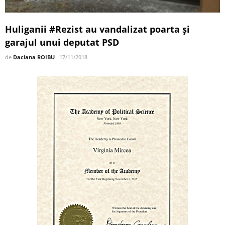
Huliganii #Rezist au vandalizat poarta și
garajul unui deputat PSD
de
Daciana ROIBU
17/11/2018