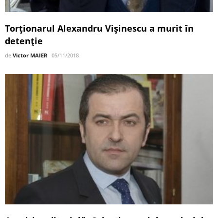
Torţionarul Alexandru Vişinescu a murit în
detenție
de
Victor MAIER
05/11/2018