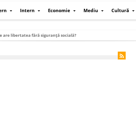
ern
Intern
Economie
Mediu
Cultură
e are libertatea fără siguranță socială?
i mizele din spatele interimatului
 cum au devenit cea mai mare economie a lumii
: cum a devenit atelierul lumii și rivalul economic al SUA
: de ce rezistă?
 care revine: o realitate pe care România o simte, nu o spune
ea Europeană. Ce ne așteaptă? – O analiză structurală a demografiei, fi
 supraviețui ca țară
oparticule
p AI pentru a înlocui Nvidia