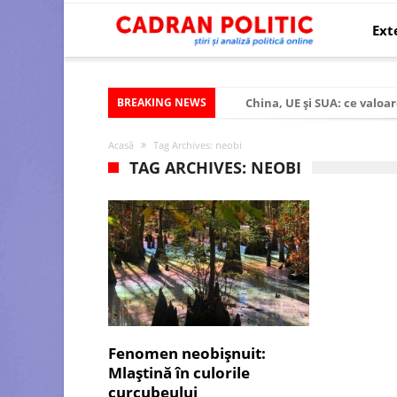
Ext
BREAKING NEWS
China, UE și SUA: ce valoar
Criza politică prelungită ș
Acasă
Tag Archives: neobi
Modelul economic al SUA:
TAG ARCHIVES: NEOBI
Modelul economic al Chinei
Modelul economic al Rusiei
Occidentul obosit și Estul
Viitorul României în Uniun
România – ROExit pentru a
Controlul minții prin nan
Fenomen neobișnuit:
Mlaștină în culorile
Huawei dezvoltă un nou ci
curcubeului