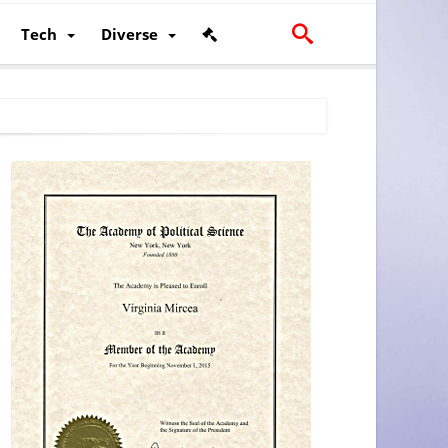
Tech
Diverse
scalității și poziției României în U.E.