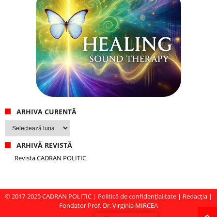
ARHIVA CURENTĂ
Arhiva
curentă
ARHIVĂ REVISTĂ
Revista CADRAN POLITIC
© 2017-2025
CADRAN POLITIC
|
Politică de confidențialitate
|
Redacția
|
Fondator Prof. Dr. Virginia MIRCEA