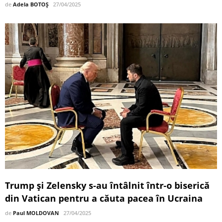
de
Adela BOTOȘ
27/04/2025
Trump și Zelensky s-au întâlnit într-o biserică
din Vatican pentru a căuta pacea în Ucraina
de
Paul MOLDOVAN
27/04/2025