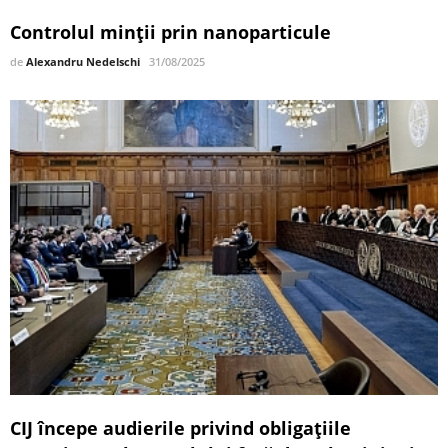
Controlul minții prin nanoparticule
de
Alexandru Nedelschi
31/08/2025
CIJ începe audierile privind obligațiile