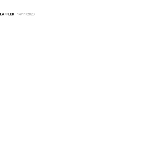
 LAFFLER
14/11/2023