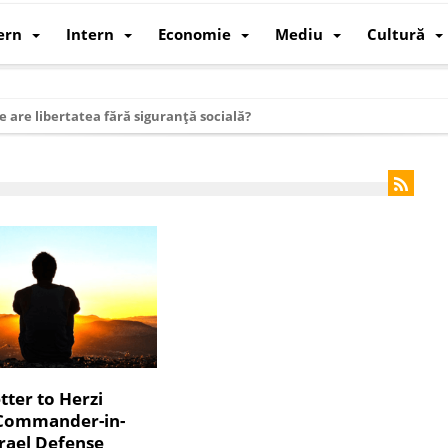
ern
Intern
Economie
Mediu
Cultură
e are libertatea fără siguranță socială?
i mizele din spatele interimatului
 cum au devenit cea mai mare economie a lumii
: cum a devenit atelierul lumii și rivalul economic al SUA
: de ce rezistă?
 care revine: o realitate pe care România o simte, nu o spune
ea Europeană. Ce ne așteaptă? – O analiză structurală a demografiei, fi
 supraviețui ca țară
oparticule
ter to Herzi
 Commander-in-
p AI pentru a înlocui Nvidia
srael Defense