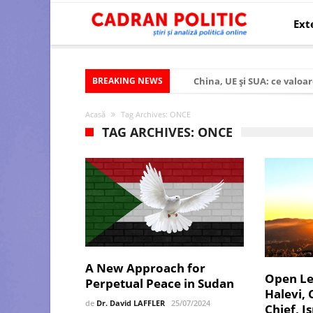
Ext
BREAKING NEWS
China, UE și SUA: ce valoar
Criza politică prelungită ș
Acasă
Tag Archives: ONCE
Modelul economic al SUA:
TAG ARCHIVES: ONCE
Modelul economic al Chinei
Modelul economic al Rusiei
Occidentul obosit și Estul
Viitorul României în Uniun
România – ROExit pentru a
A New Approach for
Controlul minții prin nan
Open Let
Perpetual Peace in Sudan
Halevi,
Huawei dezvoltă un nou ci
de
Dr. David LAFFLER
25/07/2024
Chief, I