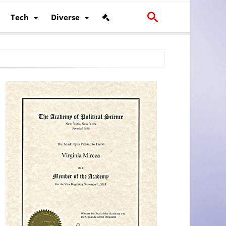
Tech
Diverse
scalității și poziției României în U.E.