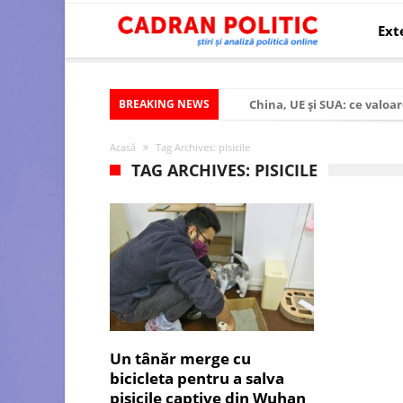
Ext
BREAKING NEWS
China, UE și SUA: ce valoar
Criza politică prelungită ș
Acasă
Tag Archives: pisicile
Modelul economic al SUA:
TAG ARCHIVES: PISICILE
Modelul economic al Chinei
Modelul economic al Rusiei
Occidentul obosit și Estul
Viitorul României în Uniun
România – ROExit pentru a
Controlul minții prin nan
Un tânăr merge cu
bicicleta pentru a salva
Huawei dezvoltă un nou ci
pisicile captive din Wuhan