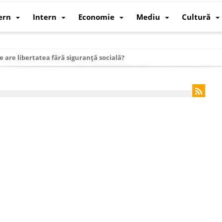
ern
Intern
Economie
Mediu
Cultură
e are libertatea fără siguranță socială?
i mizele din spatele interimatului
 cum au devenit cea mai mare economie a lumii
: cum a devenit atelierul lumii și rivalul economic al SUA
: de ce rezistă?
 care revine: o realitate pe care România o simte, nu o spune
ea Europeană. Ce ne așteaptă? – O analiză structurală a demografiei, fi
 supraviețui ca țară
oparticule
p AI pentru a înlocui Nvidia