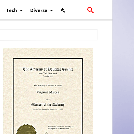
Tech
Diverse
scalității și poziției României în U.E.