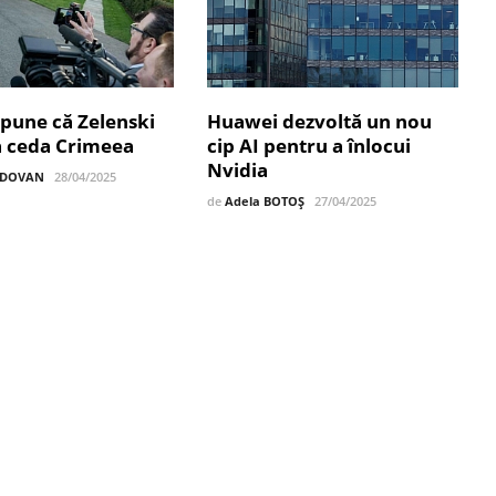
pune că Zelenski
Huawei dezvoltă un nou
a ceda Crimeea
cip AI pentru a înlocui
Nvidia
LDOVAN
28/04/2025
de
Adela BOTOȘ
27/04/2025