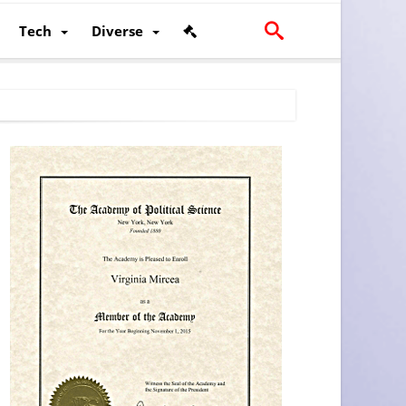
Tech
Diverse
scalității și poziției României în U.E.