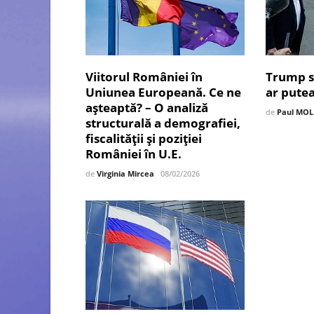
Viitorul României în
Trump s
Uniunea Europeană. Ce ne
ar pute
așteaptă? – O analiză
de
Paul MO
structurală a demografiei,
fiscalității și poziției
României în U.E.
de
Virginia Mircea
08/02/2026