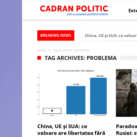
Ext
BREAKING NEWS
China, UE și SUA: ce valoar
Criza politică prelungită ș
Acasă
Tag Archives: problema
Modelul economic al SUA:
TAG ARCHIVES: PROBLEMA
Modelul economic al Chinei
Modelul economic al Rusiei
Occidentul obosit și Estul
Viitorul României în Uniun
România – ROExit pentru a
Controlul minții prin nan
China, UE și SUA: ce
Paradox
Huawei dezvoltă un nou ci
valoare are libertatea fără
Rusiei: 