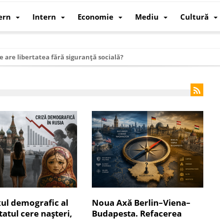
ern
Intern
Economie
Mediu
Cultură
e are libertatea fără siguranță socială?
i mizele din spatele interimatului
 cum au devenit cea mai mare economie a lumii
: cum a devenit atelierul lumii și rivalul economic al SUA
: de ce rezistă?
 care revine: o realitate pe care România o simte, nu o spune
ea Europeană. Ce ne așteaptă? – O analiză structurală a demografiei, fi
 supraviețui ca țară
oparticule
ul demografic al
Noua Axă Berlin–Viena–
p AI pentru a înlocui Nvidia
statul cere nașteri,
Budapesta. Refacerea