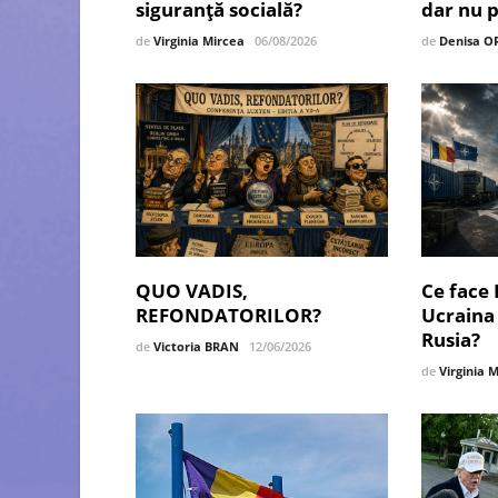
siguranță socială?
dar nu 
de
Virginia Mircea
06/08/2026
de
Denisa O
QUO VADIS,
Ce face
REFONDATORILOR?
Ucraina 
Rusia?
de
Victoria BRAN
12/06/2026
de
Virginia 