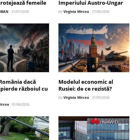
protejează femeile
Imperiului Austro-Ungar
RBAN
21/07/2026
de
Virginia Mircea
27/06/2026
 România dacă
Modelul economic al
pierde războiul cu
Rusiei: de ce rezistă?
de
Virginia Mircea
31/05/2026
Mircea
01/06/2026