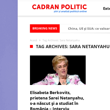
Ext
BREAKING NEWS
China, UE și SUA: ce valoar
Criza politică prelungită ș
Acasă
Tag Archives: Sara Netanyahu
Modelul economic al SUA:
TAG ARCHIVES: SARA NETANYAHU
Modelul economic al Chinei
Modelul economic al Rusiei
Occidentul obosit și Estul
Viitorul României în Uniun
România – ROExit pentru a
Elisabeta Berkovits,
Controlul minții prin nan
prietena Sarei Netanyahu,
s-a născut și a studiat în
Huawei dezvoltă un nou ci
România – Interviu