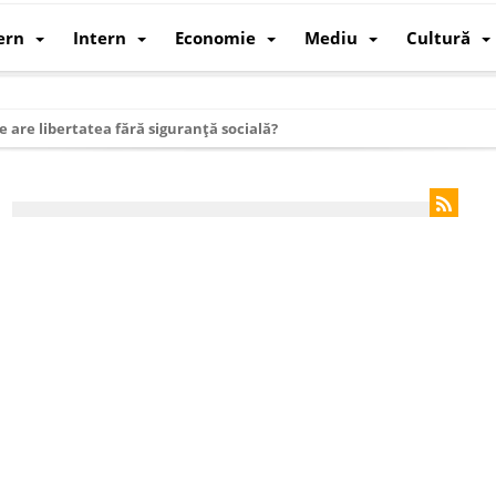
ern
Intern
Economie
Mediu
Cultură
e are libertatea fără siguranță socială?
i mizele din spatele interimatului
 cum au devenit cea mai mare economie a lumii
: cum a devenit atelierul lumii și rivalul economic al SUA
: de ce rezistă?
 care revine: o realitate pe care România o simte, nu o spune
ea Europeană. Ce ne așteaptă? – O analiză structurală a demografiei, fi
 supraviețui ca țară
oparticule
p AI pentru a înlocui Nvidia