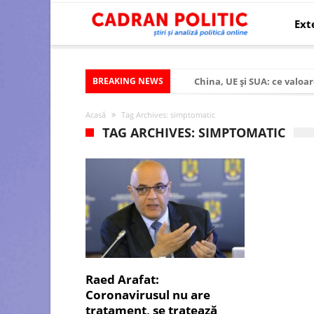
Ext
BREAKING NEWS
China, UE și SUA: ce valoar
Criza politică prelungită ș
Acasă
Tag Archives: simptomatic
Modelul economic al SUA:
TAG ARCHIVES: SIMPTOMATIC
Modelul economic al Chinei
Modelul economic al Rusiei
Occidentul obosit și Estul
Viitorul României în Uniun
România – ROExit pentru a
Controlul minții prin nan
Raed Arafat:
Coronavirusul nu are
Huawei dezvoltă un nou ci
tratament, se tratează