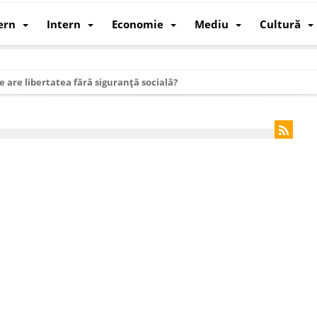
ern
Intern
Economie
Mediu
Cultură
e are libertatea fără siguranță socială?
i mizele din spatele interimatului
 cum au devenit cea mai mare economie a lumii
: cum a devenit atelierul lumii și rivalul economic al SUA
: de ce rezistă?
 care revine: o realitate pe care România o simte, nu o spune
ea Europeană. Ce ne așteaptă? – O analiză structurală a demografiei, fi
 supraviețui ca țară
oparticule
p AI pentru a înlocui Nvidia