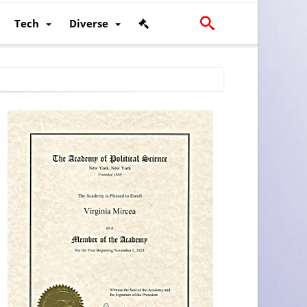
Tech
Diverse
scalității și poziției României în U.E.