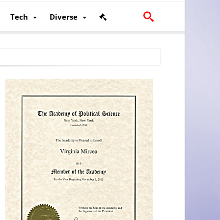
Tech
Diverse
scalității și poziției României în U.E.