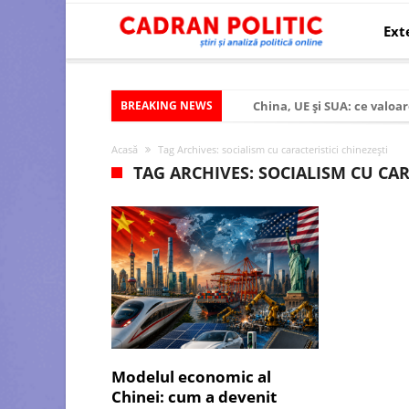
Ext
BREAKING NEWS
China, UE și SUA: ce valoar
Criza politică prelungită ș
Acasă
Tag Archives: socialism cu caracteristici chinezești
Modelul economic al SUA:
TAG ARCHIVES: SOCIALISM CU CAR
Modelul economic al Chinei
Modelul economic al Rusiei
Occidentul obosit și Estul
Viitorul României în Uniun
România – ROExit pentru a
Controlul minții prin nan
Modelul economic al
Huawei dezvoltă un nou ci
Chinei: cum a devenit