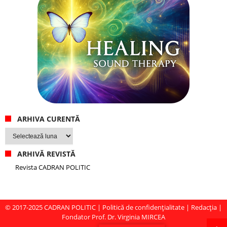
ARHIVA CURENTĂ
Arhiva
curentă
ARHIVĂ REVISTĂ
Revista CADRAN POLITIC
© 2017-2025
CADRAN POLITIC
|
Politică de confidențialitate
|
Redacția
|
Fondator Prof. Dr. Virginia MIRCEA