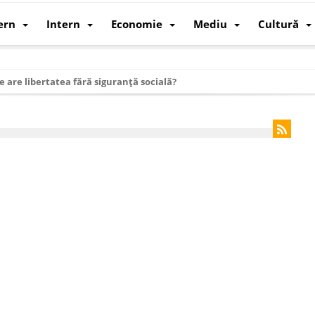
ern
Intern
Economie
Mediu
Cultură
e are libertatea fără siguranță socială?
i mizele din spatele interimatului
 cum au devenit cea mai mare economie a lumii
: cum a devenit atelierul lumii și rivalul economic al SUA
: de ce rezistă?
 care revine: o realitate pe care România o simte, nu o spune
ea Europeană. Ce ne așteaptă? – O analiză structurală a demografiei, fi
 supraviețui ca țară
oparticule
p AI pentru a înlocui Nvidia