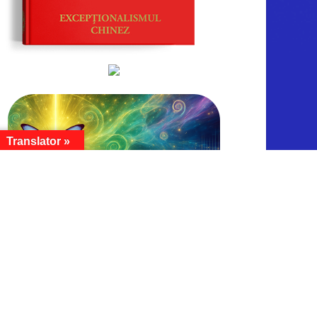
Translator »
ARHIVA CURENTĂ
Arhiva
curentă