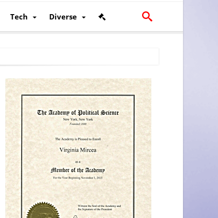
Tech
Diverse
scalității și poziției României în U.E.