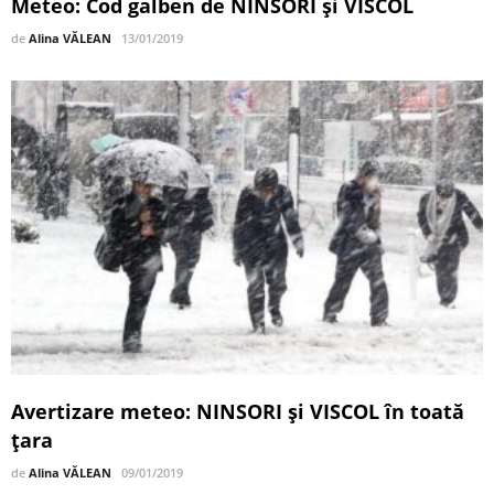
Meteo: Cod galben de NINSORI şi VISCOL
de
Alina VĂLEAN
13/01/2019
Avertizare meteo: NINSORI și VISCOL în toată
țara
de
Alina VĂLEAN
09/01/2019