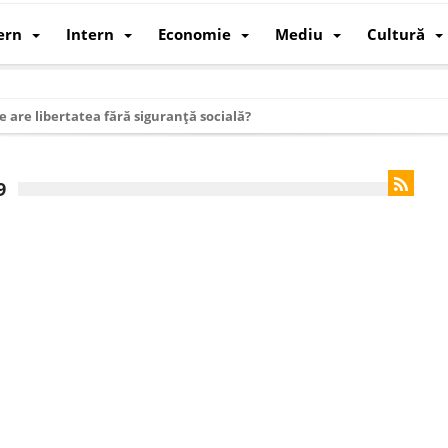
ern
Intern
Economie
Mediu
Cultură
e are libertatea fără siguranță socială?
i mizele din spatele interimatului
 cum au devenit cea mai mare economie a lumii
9
: cum a devenit atelierul lumii și rivalul economic al SUA
: de ce rezistă?
 care revine: o realitate pe care România o simte, nu o spune
ea Europeană. Ce ne așteaptă? – O analiză structurală a demografiei, fi
 supraviețui ca țară
oparticule
p AI pentru a înlocui Nvidia