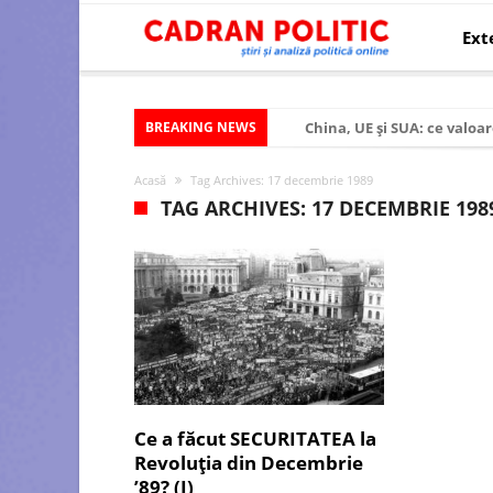
Ext
BREAKING NEWS
China, UE și SUA: ce valoar
Criza politică prelungită ș
Acasă
Tag Archives: 17 decembrie 1989
Modelul economic al SUA:
TAG ARCHIVES: 17 DECEMBRIE 198
Modelul economic al Chinei
Modelul economic al Rusiei
Occidentul obosit și Estul
Viitorul României în Uniun
România – ROExit pentru a
Controlul minții prin nan
Ce a făcut SECURITATEA la
Revoluția din Decembrie
Huawei dezvoltă un nou ci
’89? (I)