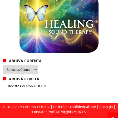
ARHIVA CURENTĂ
Arhiva
curentă
ARHIVĂ REVISTĂ
Revista CADRAN POLITIC
© 2017-2025
CADRAN POLITIC
|
Politică de confidențialitate
|
Redacția
|
Fondator Prof. Dr. Virginia MIRCEA