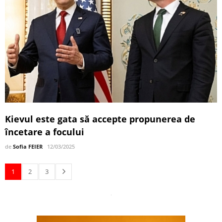
Kievul este gata să accepte propunerea de
încetare a focului
de
Sofia FEIER
12/03/2025
1
2
3