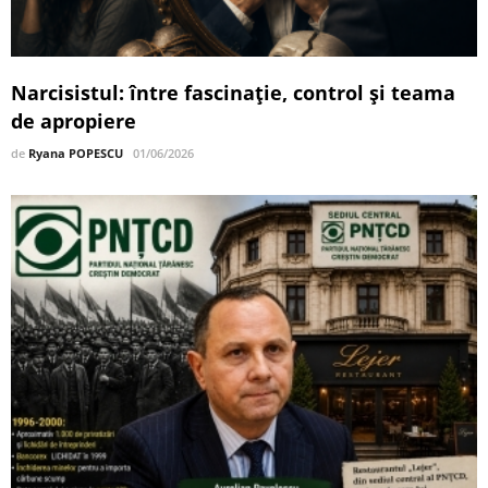
Narcisistul: între fascinație, control și teama
de apropiere
de
Ryana POPESCU
01/06/2026