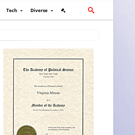
Tech
Diverse
scalității și poziției României în U.E.