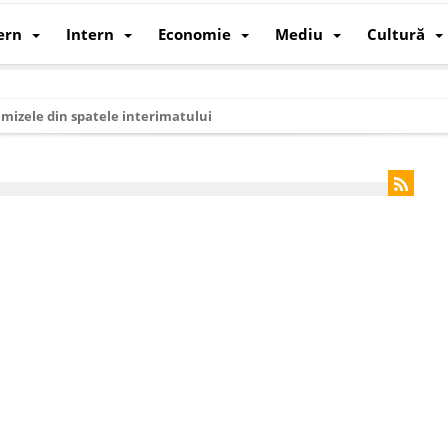
ern
Intern
Economie
Mediu
Cultură
i mizele din spatele interimatului
 cum au devenit cea mai mare economie a lumii
: cum a devenit atelierul lumii și rivalul economic al SUA
: de ce rezistă?
 care revine: o realitate pe care România o simte, nu o spune
ea Europeană. Ce ne așteaptă? – O analiză structurală a demografiei, fi
 supraviețui ca țară
oparticule
p AI pentru a înlocui Nvidia
de agenda climatică în sectorul energetic