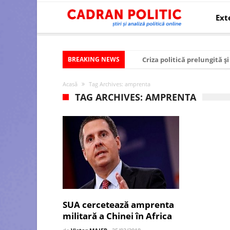
Ext
BREAKING NEWS
Criza politică prelungită ș
Modelul economic al SUA:
Acasă
Tag Archives: amprenta
Modelul economic al Chinei
TAG ARCHIVES: AMPRENTA
Modelul economic al Rusiei
Occidentul obosit și Estul
Viitorul României în Uniun
România – ROExit pentru a
Controlul minții prin nan
Huawei dezvoltă un nou ci
SUA cercetează amprenta
militară a Chinei în Africa
SUA și UE se îndepărtează 