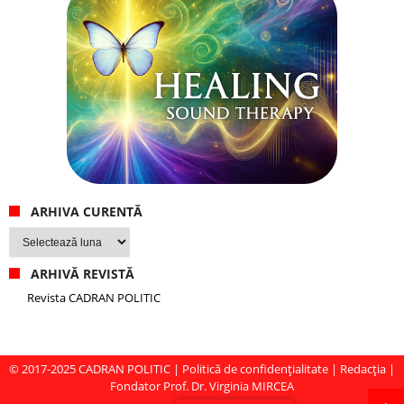
ARHIVA CURENTĂ
Arhiva
curentă
ARHIVĂ REVISTĂ
Revista CADRAN POLITIC
© 2017-2025
CADRAN POLITIC
|
Politică de confidențialitate
|
Redacția
|
Fondator Prof. Dr. Virginia MIRCEA