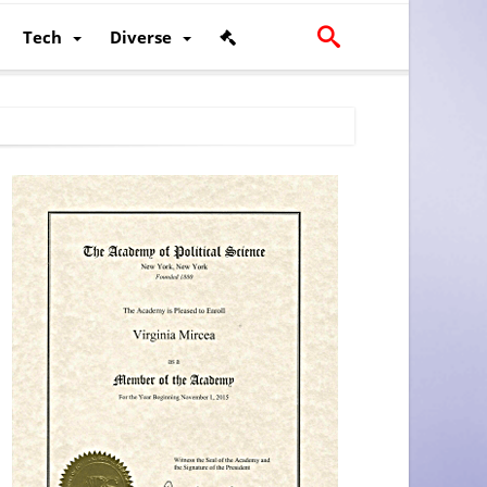
Tech
Diverse
scalității și poziției României în U.E.