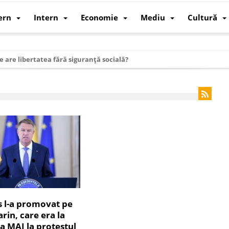
ern
Intern
Economie
Mediu
Cultură
e are libertatea fără siguranță socială?
i mizele din spatele interimatului
 cum au devenit cea mai mare economie a lumii
: cum a devenit atelierul lumii și rivalul economic al SUA
: de ce rezistă?
 care revine: o realitate pe care România o simte, nu o spune
ea Europeană. Ce ne așteaptă? – O analiză structurală a demografiei, fi
 supraviețui ca țară
oparticule
s l-a promovat pe
in, care era la
p AI pentru a înlocui Nvidia
 MAI la protestul