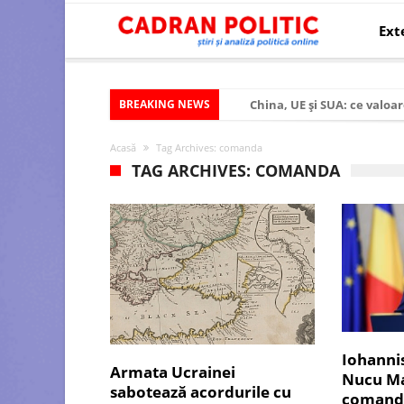
Ext
BREAKING NEWS
China, UE și SUA: ce valoar
Criza politică prelungită ș
Acasă
Tag Archives: comanda
Modelul economic al SUA:
TAG ARCHIVES: COMANDA
Modelul economic al Chinei
Modelul economic al Rusiei
Occidentul obosit și Estul
Viitorul României în Uniun
România – ROExit pentru a
Controlul minții prin nan
Iohanni
Armata Ucrainei
Nucu Mar
Huawei dezvoltă un nou ci
sabotează acordurile cu
comanda