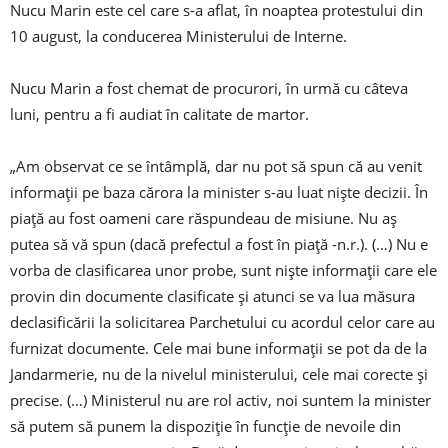
Nucu Marin este cel care s-a aflat, în noaptea protestului din
10 august, la conducerea Ministerului de Interne.
Nucu Marin a fost chemat de procurori, în urmă cu câteva
luni, pentru a fi audiat în calitate de martor.
„Am observat ce se întâmplă, dar nu pot să spun că au venit
informaţii pe baza cărora la minister s-au luat nişte decizii. În
piaţă au fost oameni care răspundeau de misiune. Nu aş
putea să vă spun (dacă prefectul a fost în piaţă -n.r.). (…) Nu e
vorba de clasificarea unor probe, sunt nişte informaţii care ele
provin din documente clasificate şi atunci se va lua măsura
declasificării la solicitarea Parchetului cu acordul celor care au
furnizat documente. Cele mai bune informaţii se pot da de la
Jandarmerie, nu de la nivelul ministerului, cele mai corecte şi
precise. (…) Ministerul nu are rol activ, noi suntem la minister
să putem să punem la dispoziţie în funcţie de nevoile din