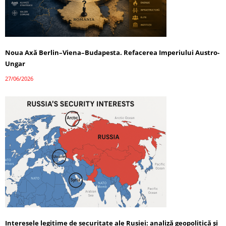
Noua Axă Berlin–Viena–Budapesta. Refacerea Imperiului Austro-
Ungar
27/06/2026
Interesele legitime de securitate ale Rusiei: analiză geopolitică și