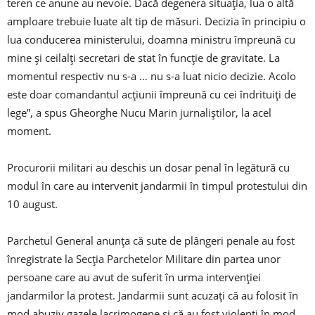
teren ce anune au nevoie. Dacă degenera situaţia, lua o altă
amploare trebuie luate alt tip de măsuri. Decizia în principiu o
lua conducerea ministerului, doamna ministru împreună cu
mine şi ceilalţi secretari de stat în funcţie de gravitate. La
momentul respectiv nu s-a … nu s-a luat nicio decizie. Acolo
este doar comandantul acţiunii împreună cu cei îndrituiţi de
lege”, a spus Gheorghe Nucu Marin jurnaliştilor, la acel
moment.
Procurorii militari au deschis un dosar penal în legătură cu
modul în care au intervenit jandarmii în timpul protestului din
10 august.
Parchetul General anunţa că sute de plângeri penale au fost
înregistrate la Secţia Parchetelor Militare din partea unor
persoane care au avut de suferit în urma intervenţiei
jandarmilor la protest. Jandarmii sunt acuzaţi că au folosit în
mod abuziv gazele lacrimogene şi că au fost violenţi în mod