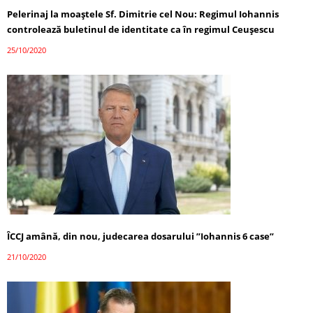
Pelerinaj la moaștele Sf. Dimitrie cel Nou: Regimul Iohannis
controlează buletinul de identitate ca în regimul Ceușescu
25/10/2020
ÎCCJ amână, din nou, judecarea dosarului ”Iohannis 6 case”
21/10/2020