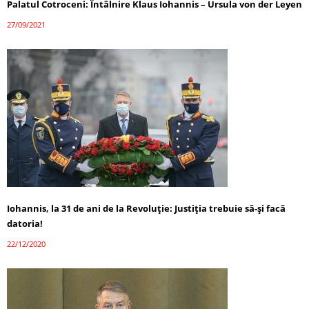
Palatul Cotroceni: Întâlnire Klaus Iohannis – Ursula von der Leyen
27/09/2021
Iohannis, la 31 de ani de la Revoluție: Justiția trebuie să-și facă
datoria!
22/12/2020